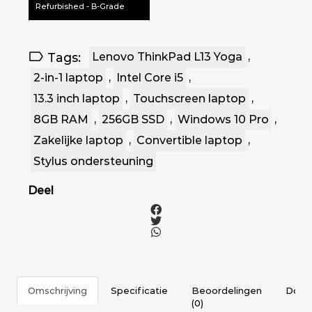
Refurbished - B-Grade
Tags:
Lenovo ThinkPad L13 Yoga
,
2-in-1 laptop
,
Intel Core i5
,
13.3 inch laptop
,
Touchscreen laptop
,
8GB RAM
,
256GB SSD
,
Windows 10 Pro
,
Zakelijke laptop
,
Convertible laptop
,
Stylus ondersteuning
Deel
Omschrijving
Specificatie
Beoordelingen
Docu
(0)