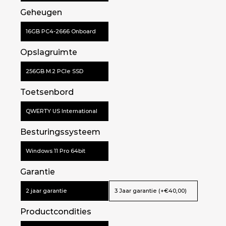
Geheugen
16GB PC4-2666 Onboard
Opslagruimte
256GB M.2 PCIe SSD
Toetsenbord
QWERTY US International
Besturingssysteem
Windows 11 Pro 64bit
Garantie
2 jaar garantie
3 Jaar garantie (+€40,00)
Productcondities