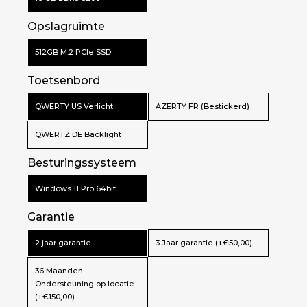
Generatie
Opslagruimte
Werkgeheugen
16GB DDR5-5200
Werkgeheugen
512GB M.2 PCIe SSD
64GB DDR5-5600
Max.
Toetsenbord
Opslag
512GB SSD PCIe
QWERTY US Verlicht
AZERTY FR (Bestickerd)
Schermgrootte
16.0 inch
Scherm Res
WQXGA
QWERTZ DE Backlight
Touchscreen
None
Besturingssysteem
Windows 11 Pro 64bit
Garantie
2 jaar garantie
3 Jaar garantie (+€50,00)
36 Maanden
Ondersteuning op locatie
(+€150,00)