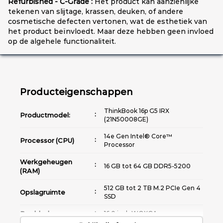
Refurbished - C-Grade :
Het product kan aanzienlijke
tekenen van slijtage, krassen, deuken, of andere
cosmetische defecten vertonen, wat de esthetiek van
het product beïnvloedt. Maar deze hebben geen invloed
op de algehele functionaliteit.
Producteigenschappen
ThinkBook 16p G5 IRX
Productmodel:
(21N50008GE)
14e Gen Intel® Core™
Processor (CPU)
Processor
Werkgeheugen
16 GB tot 64 GB DDR5-5200
(RAM)
512 GB tot 2 TB M.2 PCIe Gen 4
Opslagruimte
SSD
Beeldscherm
16.0 inch WQXGA