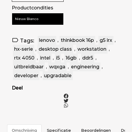
Productcondities
Nieuw Blanco
Tags:
lenovo
,
thinkbook 16p
,
g5 irx
,
hx-serie
,
desktop class
,
workstation
,
rtx 4050
,
intel
,
i5
,
16gb
,
ddr5
,
uitbreidbaar
,
wqxga
,
engineering
,
developer
,
upgradable
Deel
Omschrijving
Specificatie
Beoordelingen
Docu