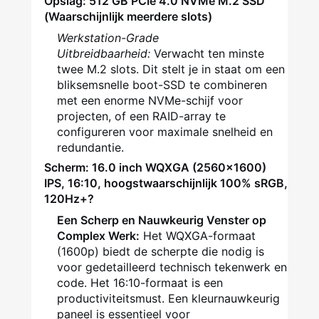
Opslag: 512 GB PCIe 4.0 NVMe M.2 SSD
(Waarschijnlijk meerdere slots)
Werkstation-Grade
Uitbreidbaarheid:
Verwacht ten minste
twee M.2 slots. Dit stelt je in staat om een
bliksemsnelle boot-SSD te combineren
met een enorme NVMe-schijf voor
projecten, of een RAID-array te
configureren voor maximale snelheid en
redundantie.
Scherm: 16.0 inch WQXGA (2560x1600)
IPS, 16:10, hoogstwaarschijnlijk 100% sRGB,
120Hz+?
Een Scherp en Nauwkeurig Venster op
Complex Werk:
Het WQXGA-formaat
(1600p) biedt de scherpte die nodig is
voor gedetailleerd technisch tekenwerk en
code. Het 16:10-formaat is een
productiviteitsmust. Een kleurnauwkeurig
paneel is essentieel voor