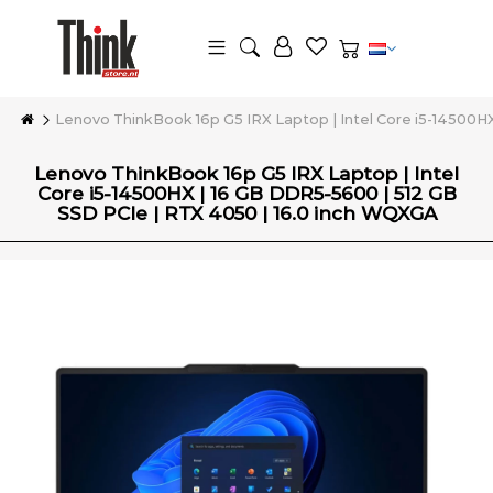
Lenovo ThinkBook 16p G5 IRX Laptop | Intel Core i5-14500H
Lenovo ThinkBook 16p G5 IRX Laptop | Intel
Core i5-14500HX | 16 GB DDR5-5600 | 512 GB
SSD PCIe | RTX 4050 | 16.0 inch WQXGA