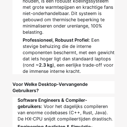
houden, is een robuust koelingssysteem
met grote warmtepijpen en krachtige fans
niet-onderhandelbaar. Dit systeem is
gebouwd om thermische beperking te
minimaliseren onder urenlange, 100%
belasting.
Professioneel, Robuust Profiel:
Een
stevige behuizing die de interne
componenten beschermt, met een gewicht
dat iets hoger ligt dan standaard laptops
(rond
~2.3 kg
), een eerlijke trade-off voor
de immense interne kracht.
Voor Welke Desktop-Vervangende
Gebruikers?
Software Engineers & Compiler-
gebruikers:
Voor het dagelijks compileren
van enorme codebases (C++, Rust, Java).
De HX-CPU snijdt compileertijden drastisch.
Engineering Analisten & Simulatie-