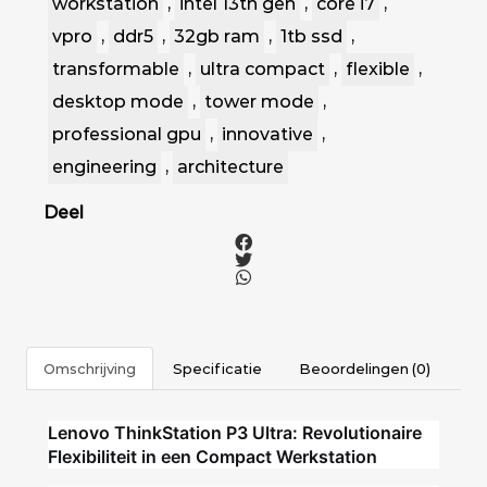
workstation
,
intel 13th gen
,
core i7
,
vpro
,
ddr5
,
32gb ram
,
1tb ssd
,
transformable
,
ultra compact
,
flexible
,
desktop mode
,
tower mode
,
professional gpu
,
innovative
,
engineering
,
architecture
Deel
Omschrijving
Specificatie
Beoordelingen (0)
Lenovo ThinkStation P3 Ultra: Revolutionaire
Flexibiliteit in een Compact Werkstation