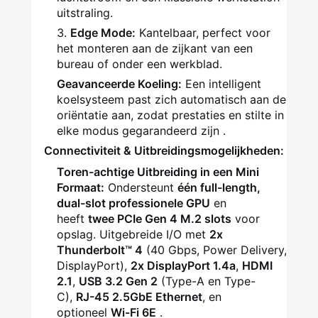
uitstraling.
Edge Mode:
Kantelbaar, perfect voor
het monteren aan de zijkant van een
bureau of onder een werkblad.
Geavanceerde Koeling:
Een intelligent
koelsysteem past zich automatisch aan de
oriëntatie aan, zodat prestaties en stilte in
elke modus gegarandeerd zijn .
Connectiviteit & Uitbreidingsmogelijkheden:
Toren-achtige Uitbreiding in een Mini
Formaat:
Ondersteunt
één full-length,
dual-slot professionele GPU
en
heeft
twee PCIe Gen 4 M.2 slots
voor
opslag. Uitgebreide I/O met
2x
Thunderbolt™ 4
(40 Gbps, Power Delivery,
DisplayPort),
2x DisplayPort 1.4a
,
HDMI
2.1
,
USB 3.2 Gen 2
(Type-A en Type-
C),
RJ-45 2.5GbE Ethernet
, en
optioneel
Wi-Fi 6E
.