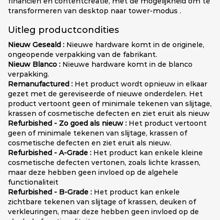
financiën en contentcreatie, met de mogelijkheid om te
transformeren van desktop naar tower-modus .
Uitleg productcondities
Nieuw Geseald :
Nieuwe hardware komt in de originele,
ongeopende verpakking van de fabrikant.
Nieuw Blanco :
Nieuwe hardware komt in de blanco
verpakking.
Remanufactured :
Het product wordt opnieuw in elkaar
gezet met de gereviseerde of nieuwe onderdelen. Het
product vertoont geen of minimale tekenen van slijtage,
krassen of cosmetische defecten en ziet eruit als nieuw
Refurbished - Zo goed als nieuw :
Het product vertoont
geen of minimale tekenen van slijtage, krassen of
cosmetische defecten en ziet eruit als nieuw.
Refurbished - A-Grade :
Het product kan enkele kleine
cosmetische defecten vertonen, zoals lichte krassen,
maar deze hebben geen invloed op de algehele
functionaliteit
Refurbished - B-Grade :
Het product kan enkele
zichtbare tekenen van slijtage of krassen, deuken of
verkleuringen, maar deze hebben geen invloed op de