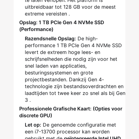
te laten verlopen. Het platform is
uitbreidbaar tot 128 GB voor de meest
extreme vereisten .
Opslag: 1 TB PCIe Gen 4 NVMe SSD
(Performance)
Razendsnelle Opslag:
De high-
performance 1 TB PCIe Gen 4 NVMe SSD
levert de extreem hoge lees- en
schrijfsnelheden die nodig zijn voor het
snel laden van applicaties,
besturingssystemen en grote
projectbestanden. Dankzij Gen 4-
technologie zijn bestandsoverdrachten en
laadtijden tot twee keer zo snel als bij Gen
3 .
Professionele Grafische Kaart: (Opties voor
discrete GPU)
Let op:
De genoemde configuratie met
een i7-13700 processor kan worden
gebruikt met de
geïntegreerde Intel UHD