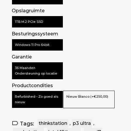
Opslagruimte
1TB M.2 PCIe SSD
Besturingssysteem
Windows 11 Pro 64bit
Garantie
36 Maanden
Ondersteuning op locatie
Productcondities
Refurbished - Zo goed als
Nieuw Blanco (+€250,00)
nieuw
Tags:
thinkstation
,
p3 ultra
,