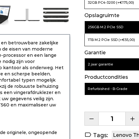
32GB PC4-3200 (+€175,00)
Opslagruimte
256GB M.2 PCIe SSD
1TB M.2 PCIe SSD (+€55,00)
 en betrouwbare zakelijke
n de eisen van moderne
Garantie
re-processor en een lange
 nodig zijn voor
2 jaar garantie
op kantoor als onderweg. Het
re en scherpe beelden,
Productcondities
fortabel typen mogelijk
kzij de robuuste behuizing
Refurbished - B-Grade
ls een vingerafdruklezer en
uw gegevens veilig zijn.
T560 en maximaliseer uw
de originele, ongeopende
Tags:
Lenovo T