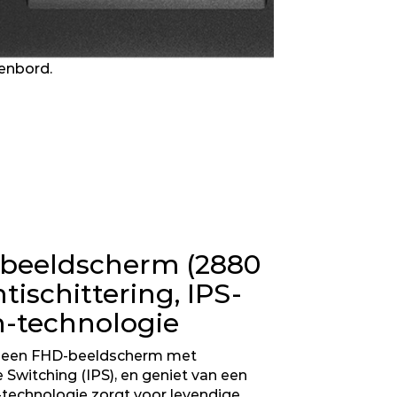
enbord.
-beeldscherm (2880
tischittering, IPS-
h-technologie
t een FHD-beeldscherm met
e Switching (IPS), en geniet van een
S-technologie zorgt voor levendige