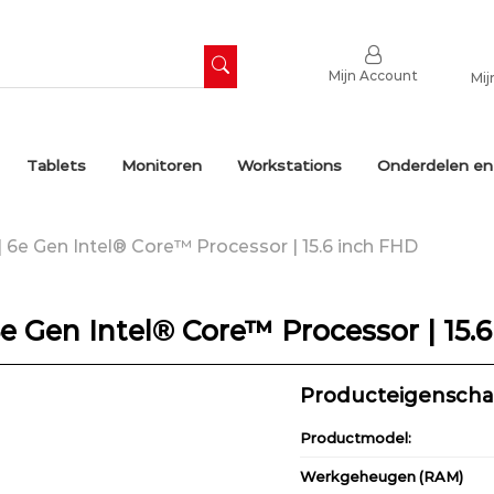
Mijn Account
Mij
Tablets
Monitoren
Workstations
Onderdelen en
6e Gen Intel® Core™ Processor | 15.6 inch FHD
e Gen Intel® Core™ Processor | 15.
Producteigensch
Productmodel:
Werkgeheugen (RAM)