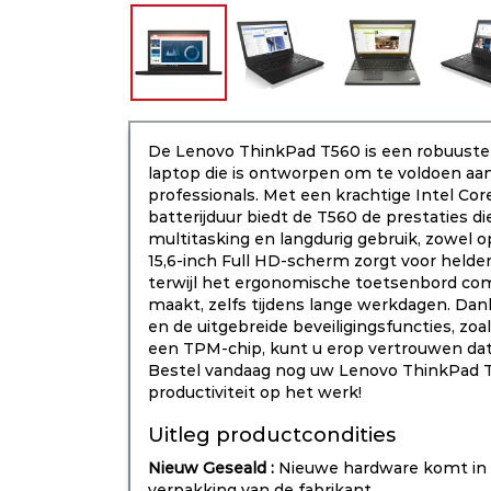
De Lenovo ThinkPad T560 is een robuuste
laptop die is ontworpen om te voldoen aa
professionals. Met een krachtige Intel Co
batterijduur biedt de T560 de prestaties die
multitasking en langdurig gebruik, zowel 
15,6-inch Full HD-scherm zorgt voor helde
terwijl het ergonomische toetsenbord com
maakt, zelfs tijdens lange werkdagen. Dan
en de uitgebreide beveiligingsfuncties, zoa
een TPM-chip, kunt u erop vertrouwen dat 
Bestel vandaag nog uw Lenovo ThinkPad 
productiviteit op het werk!
Uitleg productcondities
Nieuw Geseald :
Nieuwe hardware komt in 
verpakking van de fabrikant.