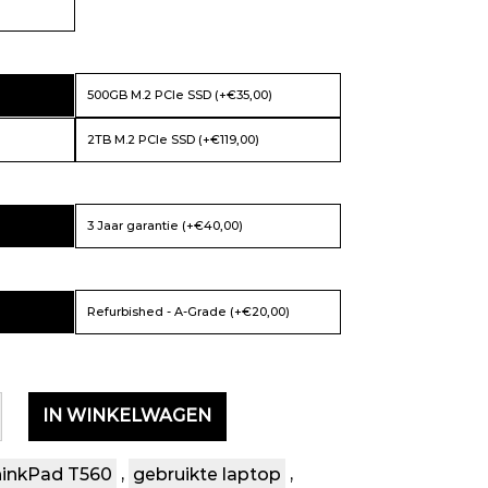
500GB M.2 PCIe SSD (+€35,00)
2TB M.2 PCIe SSD (+€119,00)
3 Jaar garantie (+€40,00)
Refurbished - A-Grade (+€20,00)
IN WINKELWAGEN
hinkPad T560
,
gebruikte laptop
,