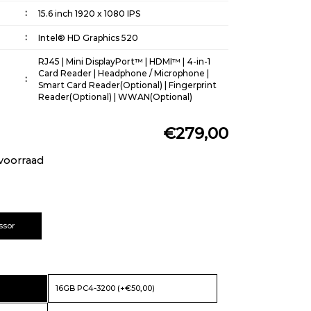
15.6 inch 1920 x 1080 IPS
Intel® HD Graphics 520
RJ45 | Mini DisplayPort™ | HDMI™ | 4-in-1
Card Reader | Headphone / Microphone |
Smart Card Reader(Optional) | Fingerprint
Reader(Optional) | WWAN(Optional)
Broadcom Wireless (2x2)AC, Bluetooth
€279,00
Version 4.1 | Sierra Wireless EM7455
Qualcomm®
voorraad
Windows 11 Pro 64-bits
Integrated 44Wh + Swappable 72Wh
ssor
Zwart
16GB PC4-3200 (+€50,00)