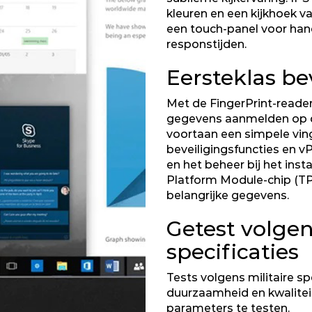
kleuren en een kijkhoek va
een touch-panel voor hand
responstijden.
Eersteklas be
Met de FingerPrint-reade
gegevens aanmelden op d
voortaan een simpele vin
beveiligingsfuncties en v
en het beheer bij het inst
Platform Module-chip (TP
belangrijke gegevens.
Getest volgen
specificaties
Tests volgens militaire s
duurzaamheid en kwalitei
parameters te testen.