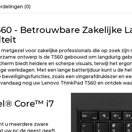
rdelingen (0)
60 - Betrouwbare Zakelijke L
teit
metgezel voor zakelijke professionals die op zoek zijn
duurzame ontwerp is de T560 gebouwd om langdurig gebru
scherm biedt heldere en scherpe visuals, terwijl het e
nge werkdagen. Met een lange batterijduur kunt u de hel
beveiligingsfuncties, zoals een vingerafdruklezer en e
vandaag nog uw Lenovo ThinkPad T560 en ontdek waar
el® Core™ i7
nt u meerdere zware
t uw pc de geest geeft.