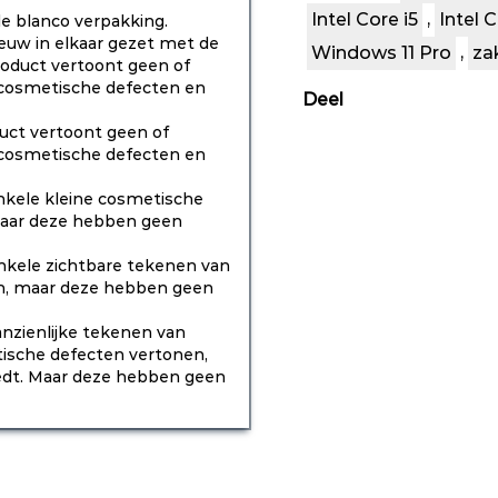
Intel Core i5
,
Intel C
e blanco verpakking.
euw in elkaar gezet met de
Windows 11 Pro
,
za
roduct vertoont geen of
f cosmetische defecten en
Deel
uct vertoont geen of
f cosmetische defecten en
nkele kleine cosmetische
 maar deze hebben geen
nkele zichtbare tekenen van
gen, maar deze hebben geen
nzienlijke tekenen van
etische defecten vertonen,
edt. Maar deze hebben geen