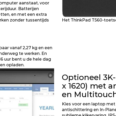
 computer aanstaat, voor
erijduur. Batterijen
etten, en met een extra
Het ThinkPad T560-toets
rken zonder tussentijds
baar vanaf 2,27 kg en een
onderweg te werken. En
6 uur bent u de hele dag
en opladen.
Optioneel 3K
x 1620) met an
en Multitouc
Kies voor een laptop me
antischittering en In-Plan
sublieme kijkervaring. IP