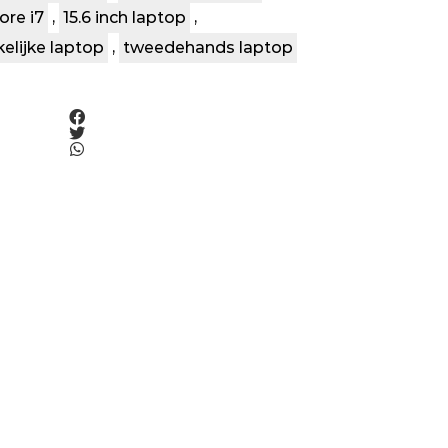
ore i7
,
15.6 inch laptop
,
kelijke laptop
,
tweedehands laptop