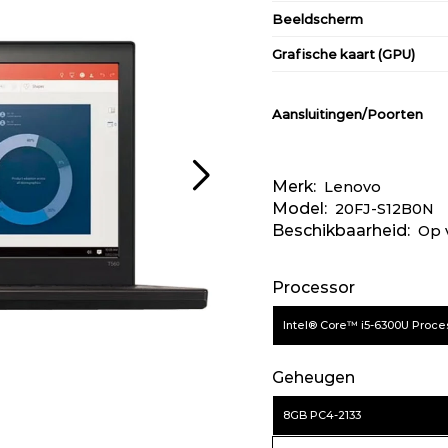
Beeldscherm
Grafische kaart (GPU)
Aansluitingen/Poorten
Merk:
Lenovo
Connectiviteit
Model:
20FJ-S12B0N
Beschikbaarheid:
Op 
Besturingssysteem
Batterij
Processor
Productfilter
Intel® Core™ i5-6300U Proce
Kleur
Geheugen
8GB PC4-2133