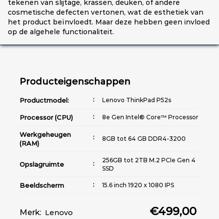
tekenen van slijtage, krassen, deuken, of andere
cosmetische defecten vertonen, wat de esthetiek van
het product beïnvloedt. Maar deze hebben geen invloed
op de algehele functionaliteit.
Producteigenschappen
Productmodel:
Lenovo ThinkPad P52s
Processor (CPU)
8e Gen Intel® Core™ Processor
Werkgeheugen
8GB tot 64 GB DDR4-3200
(RAM)
256GB tot 2TB M.2 PCIe Gen 4
Opslagruimte
SSD
Beeldscherm
15.6 inch 1920 x 1080 IPS
Grafische kaart
Intel® UHD Graphics 620
€499,00
(GPU)
Merk:
Lenovo