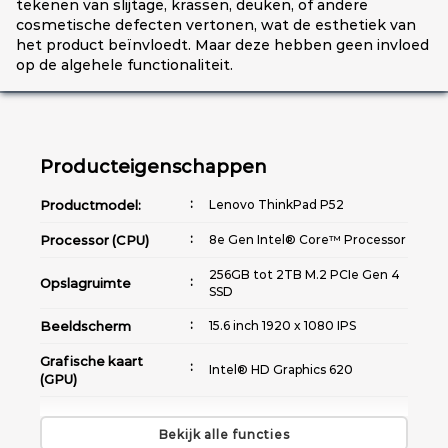
tekenen van slijtage, krassen, deuken, of andere
cosmetische defecten vertonen, wat de esthetiek van
het product beïnvloedt. Maar deze hebben geen invloed
op de algehele functionaliteit.
Producteigenschappen
Productmodel:
Lenovo ThinkPad P52
Processor (CPU)
8e Gen Intel® Core™ Processor
256GB tot 2TB M.2 PCIe Gen 4
Opslagruimte
SSD
Beeldscherm
15.6 inch 1920 x 1080 IPS
Grafische kaart
Intel® HD Graphics 620
(GPU)
Morsbestendig |
Toetsenbord
Achtergrondverlichting met
Bekijk alle functies
witte leds (optionele)