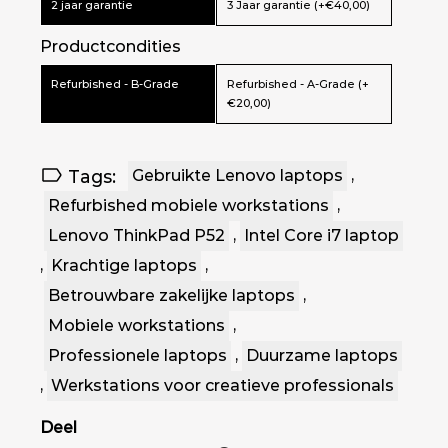
2 jaar garantie
3 Jaar garantie (+€40,00)
Productcondities
Refurbished - B-Grade
Refurbished - A-Grade (+
€20,00)
Tags:
Gebruikte Lenovo laptops
,
Refurbished mobiele workstations
,
Lenovo ThinkPad P52
,
Intel Core i7 laptop
,
Krachtige laptops
,
Betrouwbare zakelijke laptops
,
Mobiele workstations
,
Professionele laptops
,
Duurzame laptops
,
Werkstations voor creatieve professionals
Deel