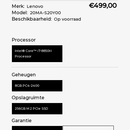
€499,00
Merk:
Lenovo
Besturingssysteem
Windows 11 Pro 64-bits
Model:
20MA-S20Y00
Beschikbaarheid:
Op voorraad
45 Wh Tot 6 uur (MobileMark®
Batterij
2018)
Processor
Intel® Core™ i7-8850H
Processor
Geheugen
8GB PC4-2400
Opslagruimte
256GB M.2 PCIe SSD
Garantie