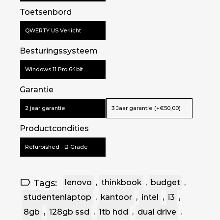
Max.
Toetsenbord
Opslag
128 GB SSD PCIe
QWERTY US Verlicht
2e Opslagruimte
1 TB HDD
Besturingssysteem
Schermgrootte
14.0 inch
Scherm Res
FHD (1920x1080)
Windows 11 Pro 64bit
Garantie
2 jaar garantie
3 Jaar garantie (+€50,00)
Productcondities
Refurbished - B-Grade
Tags:
lenovo
,
thinkbook
,
budget
,
studentenlaptop
,
kantoor
,
intel
,
i3
,
8gb
,
128gb ssd
,
1tb hdd
,
dual drive
,