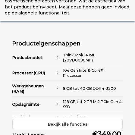
cosmetische defecten vertonen, wat de esthetiek van
het product beïnvloedt. Maar deze hebben geen invloed
op de algehele functionaliteit.
Producteigenschappen
ThinkBook 14 IML
Productmodel:
(20VD0080MH)
10e Gen Intel® Core™
Processor (CPU)
Processor
Werkgeheugen
8 GB tot 40 GB DDR4-3200
(RAM)
128 GB tot 2 TB M.2 PCIe Gen 4
Opslagruimte
SSD
Beeldscherm
14.0 inch FHD
Bekijk alle functies
Grafische kaart
Intel® Iris® Xe Graphics
€349,00
(GPU)
Merk:
Lenovo