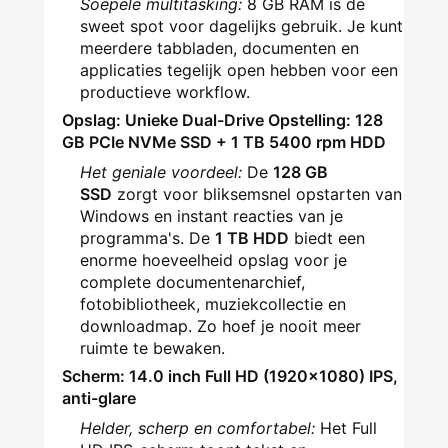
Soepele multitasking:
8 GB RAM is de
sweet spot voor dagelijks gebruik. Je kunt
meerdere tabbladen, documenten en
applicaties tegelijk open hebben voor een
productieve workflow.
Opslag: Unieke Dual-Drive Opstelling: 128
GB PCIe NVMe SSD + 1 TB 5400 rpm HDD
Het geniale voordeel:
De
128 GB
SSD
zorgt voor bliksemsnel opstarten van
Windows en instant reacties van je
programma's. De
1 TB HDD
biedt een
enorme hoeveelheid opslag voor je
complete documentenarchief,
fotobibliotheek, muziekcollectie en
downloadmap. Zo hoef je nooit meer
ruimte te bewaken.
Scherm: 14.0 inch Full HD (1920x1080) IPS,
anti-glare
Helder, scherp en comfortabel:
Het Full