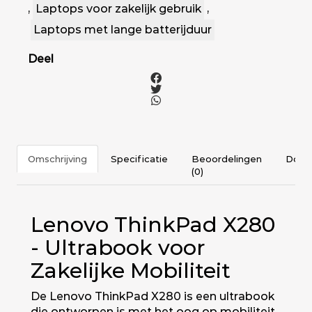
,
Laptops voor zakelijk gebruik
,
Laptops met lange batterijduur
Deel
Omschrijving
Specificatie
Beoordelingen
Docu
(0)
Lenovo ThinkPad X280
- Ultrabook voor
Zakelijke Mobiliteit
De Lenovo ThinkPad X280 is een ultrabook
die ontworpen is met het oog op mobiliteit