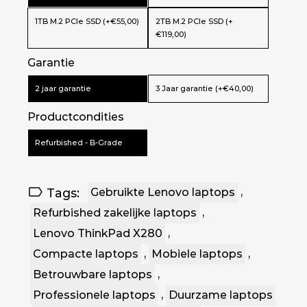
1TB M.2 PCIe SSD (+€55,00)
2TB M.2 PCIe SSD (+
€119,00)
Garantie
2 jaar garantie
3 Jaar garantie (+€40,00)
Productcondities
Refurbished - B-Grade
Tags:
Gebruikte Lenovo laptops
,
Refurbished zakelijke laptops
,
Lenovo ThinkPad X280
,
Compacte laptops
,
Mobiele laptops
,
Betrouwbare laptops
,
Professionele laptops
,
Duurzame laptops