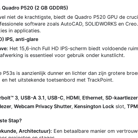
IA Quadro P520 (2 GB GDDR5)
el niet de krachtigste, biedt de Quadro P520 GPU de cruci
professionele software zoals AutoCAD, SOLIDWORKS en Creo.
es in applicaties.
 IPS, anti-glare
ave:
Het 15,6-inch Full HD IPS-scherm biedt voldoende ruim
fwerking is essentieel voor gebruik onder kunstlicht.
 P53s is aanzienlijk dunner en lichter dan zijn grotere br
en het uitstekende toetsenbord met TrackPoint.
bolt™ 3
,
USB-A 3.1
,
USB-C
,
HDMI
,
Ethernet
,
SD-kaartlezer
lezer
,
Webcam Privacy Shutter
,
Kensington Lock
slot,
TPM
ste Stap?
kunde, Architectuur):
Een betaalbare manier om vertrouwd
oor projecten en stages.