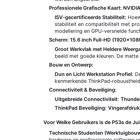
Professionele Grafische Kaart: NVID
ISV-gecertificeerde Stabiliteit:
Hoew
stabiliteit en compatibiliteit met 
modellering en GPU-versnelde functi
Scherm: 15.6 inch Full-HD (1920x1080)
Groot Werkvlak met Heldere Weerg
beeld met goede kleuren. De matte a
Bouw en Ontwerp:
Dun en Licht Werkstation Profiel:
De
kenmerkende ThinkPad-robuustheid 
Connectiviteit & Beveiliging:
Uitgebreide Connectiviteit:
Thunder
ThinkPad Beveiliging:
Vingerafdruk
Voor Welke Gebruikers is de P53s de Jui
Technische Studenten (Werktuigbouw
hardware en professionele software v