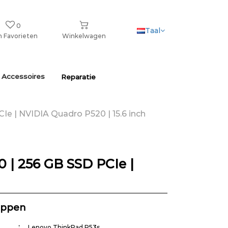
0
Taal
n Favorieten
Winkelwagen
 Accessoires
Reparatie
Ie | NVIDIA Quadro P520 | 15.6 inch
 | 256 GB SSD PCIe |
appen
Lenovo ThinkPad P53s