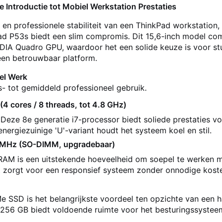
Introductie tot Mobiel Werkstation Prestaties
en professionele stabiliteit van een ThinkPad workstatio
Pad P53s biedt een slim compromis. Dit 15,6-inch model comb
DIA Quadro GPU, waardoor het een solide keuze is voor s
 een betrouwbaar platform.
el Werk
s- tot gemiddeld professioneel gebruik.
(4 cores / 8 threads, tot 4.8 GHz)
Deze 8e generatie i7-processor biedt soliede prestaties vo
energiezuinige 'U'-variant houdt het systeem koel en stil.
MHz (SO-DIMM, upgradebaar)
RAM is een uitstekende hoeveelheid om soepel te werken me
t zorgt voor een responsief systeem zonder onnodige kost
 SSD is het belangrijkste voordeel ten opzichte van een ha
. 256 GB biedt voldoende ruimte voor het besturingssystee