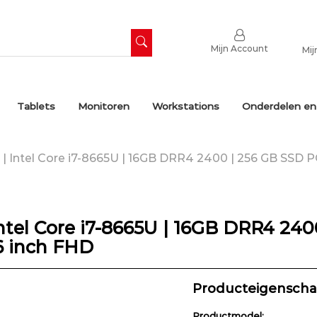
Mijn Account
Mij
Tablets
Monitoren
Workstations
Onderdelen en
 Intel Core i7-8665U | 16GB DRR4 2400 | 256 GB SSD PC
ntel Core i7-8665U | 16GB DRR4 2400
6 inch FHD
Producteigensch
Productmodel: