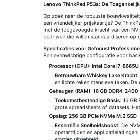
Lenovo ThinkPad P53s: De Toegankelijke 
Op zoek naar de robuuste bouwkwaliteit 
een vriendelijker prijskaartje? De Think
met de toegevoegde kracht van een NVI
bedrijven die willen standaardiseren op
Specificaties voor Gefocust Professione
Een evenwichtige configuratie voor basi
Processor (CPU): Intel Core i7-8665U 
Betrouwbare Whiskey Lake Kracht:
en lichte rekenintensieve taken. De 
Geheugen (RAM): 16 GB DDR4-2400 
Toekomstbestendige Basis:
16 GB 
grote spreadsheets of datasets. He
Opslag: 256 GB PCIe NVMe M.2 SSD
Essentiële Snelheidsboost:
De NVMe
opstarttijden en applicatieladingen
worden uitgebreid.