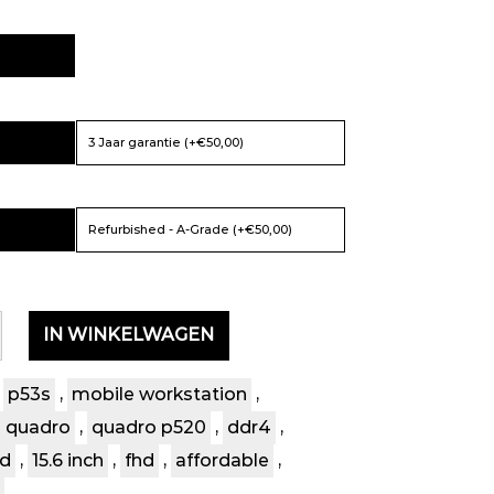
3 Jaar garantie (+€50,00)
Refurbished - A-Grade (+€50,00)
IN WINKELWAGEN
p53s
,
mobile workstation
,
a quadro
,
quadro p520
,
ddr4
,
sd
,
15.6 inch
,
fhd
,
affordable
,