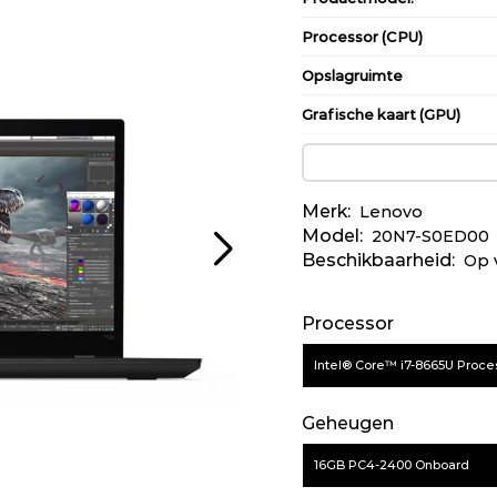
Processor (CPU)
Opslagruimte
Grafische kaart (GPU)
Merk:
Lenovo
Model:
20N7-S0ED00
Beschikbaarheid:
Op 
Processor
Intel® Core™ i7-8665U Proce
Geheugen
16GB PC4-2400 Onboard