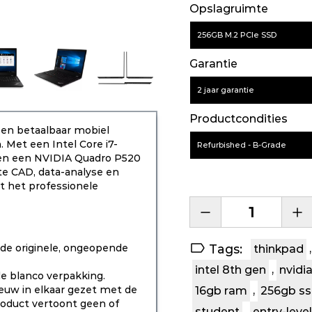
Opslagruimte
256GB M.2 PCIe SSD
Garantie
2 jaar garantie
Productcondities
en betaalbaar mobiel
 Met een Intel Core i7-
Refurbished - B-Grade
 en een NVIDIA Quadro P520
chte CAD, data-analyse en
t het professionele
de originele, ongeopende
Tags:
thinkpad
,
intel 8th gen
,
nvidi
e blanco verpakking.
euw in elkaar gezet met de
16gb ram
,
256gb s
roduct vertoont geen of
student
,
entry-level