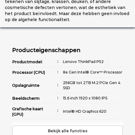
tekenen van slijtage, krassen, deuken, of andere
cosmetische defecten vertonen, wat de esthetiek van
het product beïnvloedt. Maar deze hebben geen invloed
op de algehele functionaliteit.
Producteigenschappen
Productmodel:
Lenovo ThinkPad P52
Processor (CPU)
8e Gen Intel® Core™ Processor
256GB tot 2TB M.2 PCIe Gen 4
Opslagruimte
SSD
Beeldscherm
15.6 inch 1920 x 1080 IPS
Grafische kaart
Intel® HD Graphics 620
(GPU)
Morsbestendig |
Toetsenbord
Achtergrondverlichting met
Bekijk alle functies
witte leds (optionele)