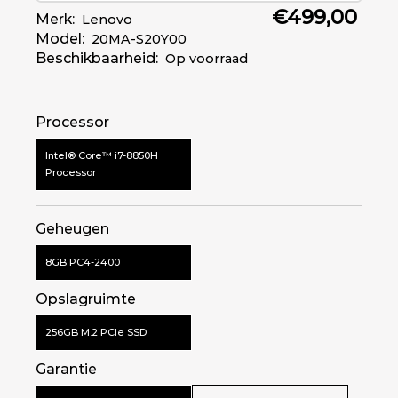
€499,00
Merk:
Lenovo
Besturingssysteem
Windows 11 Pro 64-bits
Model:
20MA-S20Y00
Beschikbaarheid:
Op voorraad
45 Wh Tot 6 uur (MobileMark®
Batterij
2018)
Processor
Intel® Core™ i7-8850H
Processor
Geheugen
8GB PC4-2400
Opslagruimte
256GB M.2 PCIe SSD
Garantie