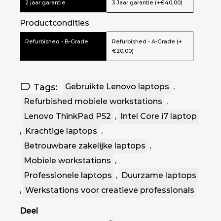
2 jaar garantie
3 Jaar garantie (+€40,00)
Productcondities
Refurbished - B-Grade
Refurbished - A-Grade (+
€20,00)
Tags:
Gebruikte Lenovo laptops
,
Refurbished mobiele workstations
,
Lenovo ThinkPad P52
,
Intel Core i7 laptop
,
Krachtige laptops
,
Betrouwbare zakelijke laptops
,
Mobiele workstations
,
Professionele laptops
,
Duurzame laptops
,
Werkstations voor creatieve professionals
Deel