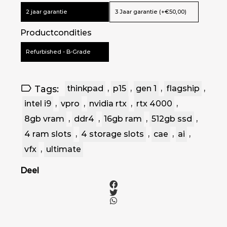
2 jaar garantie
3 Jaar garantie (+€50,00)
Graphics type
Productcondities
Kleur
Zwart
Refurbished - B-Grade
Tags:
thinkpad
,
p15
,
gen 1
,
flagship
,
intel i9
,
vpro
,
nvidia rtx
,
rtx 4000
,
8gb vram
,
ddr4
,
16gb ram
,
512gb ssd
,
4 ram slots
,
4 storage slots
,
cae
,
ai
,
vfx
,
ultimate
Deel