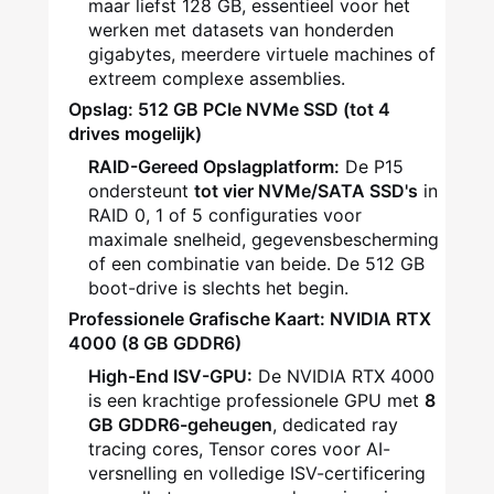
maar liefst 128 GB, essentieel voor het
werken met datasets van honderden
gigabytes, meerdere virtuele machines of
extreem complexe assemblies.
Opslag: 512 GB PCIe NVMe SSD (tot 4
drives mogelijk)
RAID-Gereed Opslagplatform:
De P15
ondersteunt
tot vier NVMe/SATA SSD's
in
RAID 0, 1 of 5 configuraties voor
maximale snelheid, gegevensbescherming
of een combinatie van beide. De 512 GB
boot-drive is slechts het begin.
Professionele Grafische Kaart: NVIDIA RTX
4000 (8 GB GDDR6)
High-End ISV-GPU:
De NVIDIA RTX 4000
is een krachtige professionele GPU met
8
GB GDDR6-geheugen
, dedicated ray
tracing cores, Tensor cores voor AI-
versnelling en volledige ISV-certificering