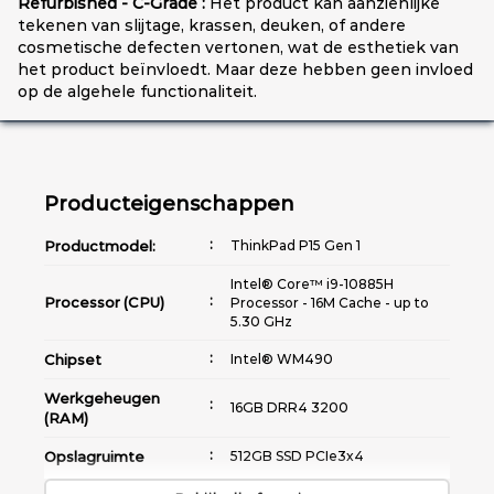
Refurbished - C-Grade :
Het product kan aanzienlijke
tekenen van slijtage, krassen, deuken, of andere
cosmetische defecten vertonen, wat de esthetiek van
het product beïnvloedt. Maar deze hebben geen invloed
op de algehele functionaliteit.
Producteigenschappen
Productmodel:
ThinkPad P15 Gen 1
Intel® Core™ i9-10885H
Processor (CPU)
Processor - 16M Cache - up to
5.30 GHz
Chipset
Intel® WM490
Werkgeheugen
16GB DRR4 3200
(RAM)
Opslagruimte
512GB SSD PCIe3x4