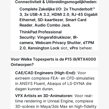
Connectiviteit & Uitbreidingsmogelijkheden:
Complete Zakelijke I/O:
2x Thunderbolt™
3
,
3x USB-A 3.2
,
HDMI 2.0
,
RJ-45 Gigabit
Ethernet
,
SD-kaartlezer
,
Smart Card
Reader
,
Audio Combo Jack
.
ThinkPad Professional
Security:
Vingerafdruklezer
,
IR-
camera
,
Webcam Privacy Shutter
,
dTPM
2.0
,
Kensington Lock
slot,
vPro
beheer.
Voor Welke Topexperts is de P15 i9/RTX4000
Ontworpen?
CAE/CAD Engineers (High-End):
Voor
extreem complexe FEA- en CFD-simulaties
in ANSYS Fluent, Abaqus of LS-DYNA die
dagen kunnen duren.
VFX Artists en 3D-Animatoren:
Voor real-
time rendering in Unreal Engine, complexe
3D-scènes in Maya/3ds Max en high-fidelity