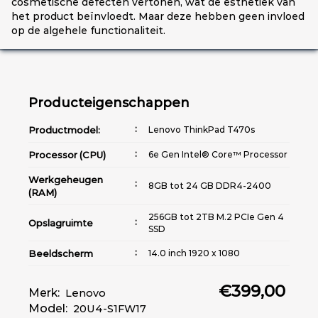
cosmetische defecten vertonen, wat de esthetiek van
het product beïnvloedt. Maar deze hebben geen invloed
op de algehele functionaliteit.
Producteigenschappen
Productmodel:
Lenovo ThinkPad T470s
Processor (CPU)
6e Gen Intel® Core™ Processor
Werkgeheugen
8GB tot 24 GB DDR4-2400
(RAM)
256GB tot 2TB M.2 PCIe Gen 4
Opslagruimte
SSD
Beeldscherm
14.0 inch 1920 x 1080
Grafische kaart
Intel® HD Graphics 520
€399,00
(GPU)
Merk:
Lenovo
Model:
20U4-S1FW17
3 x USB 3.0 | 1 x Thunderbolt™