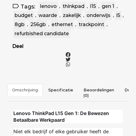
Tags:
lenovo
,
thinkpad
,
l15
,
gen 1
,
budget
,
waarde
,
zakelijk
,
onderwijs
,
i5
,
8gb
,
256gb
,
ethernet
,
trackpoint
,
refurbished candidate
Deel
Omschrijving
Specificatie
Beoordelingen
Docu
(0)
Lenovo ThinkPad L15 Gen 1: De Bewezen
Betaalbare Werkpaard
Niet elk bedrijf of elke gebruiker heeft de