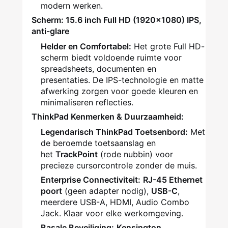
modern werken.
Scherm: 15.6 inch Full HD (1920x1080) IPS,
anti-glare
Helder en Comfortabel:
Het grote Full HD-
scherm biedt voldoende ruimte voor
spreadsheets, documenten en
presentaties. De IPS-technologie en matte
afwerking zorgen voor goede kleuren en
minimaliseren reflecties.
ThinkPad Kenmerken & Duurzaamheid:
Legendarisch ThinkPad Toetsenbord:
Met
de beroemde toetsaanslag en
het
TrackPoint
(rode nubbin) voor
precieze cursorcontrole zonder de muis.
Enterprise Connectiviteit:
RJ-45 Ethernet
poort
(geen adapter nodig),
USB-C
,
meerdere USB-A, HDMI, Audio Combo
Jack. Klaar voor elke werkomgeving.
Basale Beveiliging:
Kensington