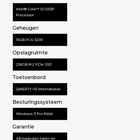
Intel® Core™ i5-1250P
Processor
Geheugen
16GB PC4-3200
Opslagruimte
256GB M.2 PCIe SSD
Toetsenbord
QWERTY US International
Besturingssysteem
Windows 11 Pro 64bit
Garantie
48 maanden halen en