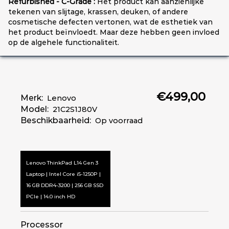
Refurbished - C-Grade :
Het product kan aanzienlijke
tekenen van slijtage, krassen, deuken, of andere
cosmetische defecten vertonen, wat de esthetiek van
het product beïnvloedt. Maar deze hebben geen invloed
op de algehele functionaliteit.
€499,00
Merk:
Lenovo
Model:
21C2S1J80V
Beschikbaarheid:
Op voorraad
Lenovo ThinkPad L14 Gen 3
Laptop | Intel Core i5-1250P |
16 GB DDR4-3200 | 256 GB SSD
PCIe | 14.0 inch HD
Processor