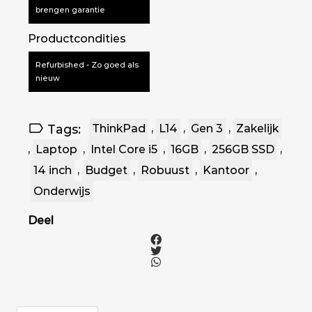
brengen garantie
Productcondities
Refurbished - Zo goed als
nieuw
Tags:
ThinkPad
,
L14
,
Gen 3
,
Zakelijk
,
Laptop
,
Intel Core i5
,
16GB
,
256GB SSD
,
14 inch
,
Budget
,
Robuust
,
Kantoor
,
Onderwijs
Deel