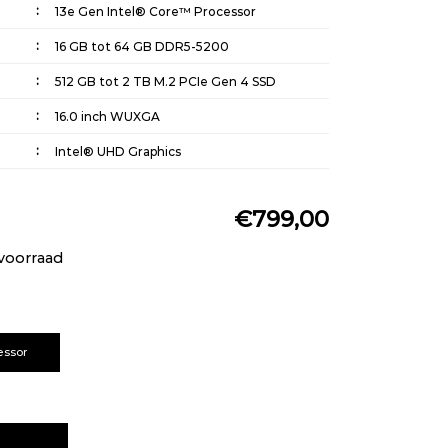
13e Gen Intel® Core™ Processor
16 GB tot 64 GB DDR5-5200
512 GB tot 2 TB M.2 PCIe Gen 4 SSD
16.0 inch WUXGA
Intel® UHD Graphics
Spill-resistant | Call-control keys (F9-F11) |
Optional: Backlight with white LED lighting
€799,00
1x USB 3.2 Gen 1 | 1x USB 3.2 Gen 1 (Always
On) | 1x USB-C® 3.2 Gen 2 (support data
voorraad
transfer, Power Delivery 3.0 and
DisplayPort™ 1.4) | 1x Thunderbolt™ 4 /
USB4® 40Gbps (support data transfer,
Power Delivery 3.0 and DisplayPort™ 1.4) | 1x
HDMI® 2.1, up to 4K/60Hz | 1x Headphone /
essor
microphone combo jack (3.5mm) | 1x
Ethernet (RJ-45) | 1x SD card reader