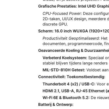
Grafische Prestaties: Intel UHD Graphic
CPU-Focused Power:
Deze configur
2D-taken, UI/UX design, meerdere d
discrete GPU.
Scherm: 16.0 inch WUXGA (1920x1200) 
Productiviteit Geoptimaliseerd:
Het 
documenten, programmeercode, finan
Geavanceerde Koeling & Duurzaamhei
Verbeterd Koelsysteem:
Speciaal o
stabiel blijven tijdens lange render
MIL-STD-810H Getest:
Voldoet aan
Connectiviteit: Toekomstbestendig:
Thunderbolt 4 (x2) / USB-C:
Voor e
HDMI 2.1, USB-A, RJ-45 Ethernet (
Wi-Fi 6E & Bluetooth 5.2:
De nieuws
Batterij & Ontwerp: