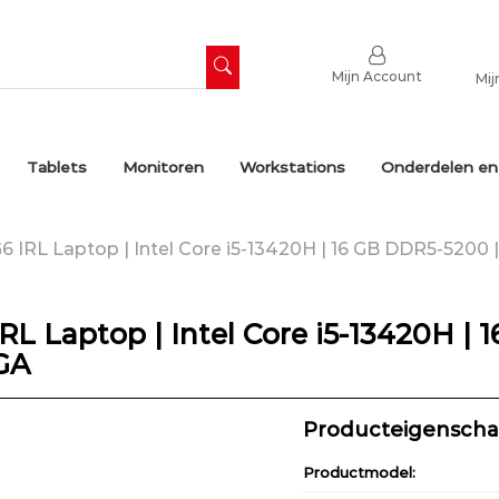
Mijn Account
Mij
Tablets
Monitoren
Workstations
Onderdelen en
 IRL Laptop | Intel Core i5-13420H | 16 GB DDR5-5200 
L Laptop | Intel Core i5-13420H | 
GA
Producteigensch
Productmodel: