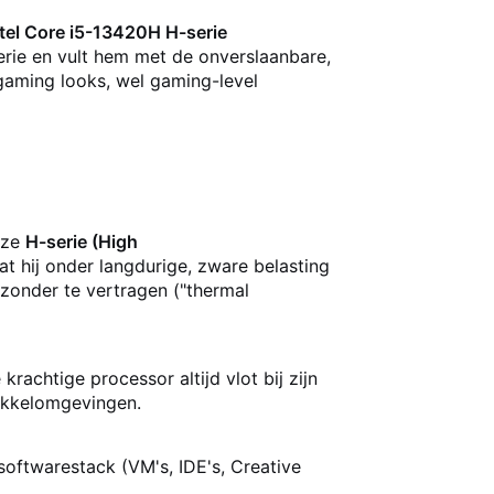
ntel Core i5-13420H H-serie
erie en vult hem met de onverslaanbare,
gaming looks, wel gaming-level
eze
H-serie (High
 hij onder langdurige, zware belasting
 zonder te vertragen ("thermal
achtige processor altijd vlot bij zijn
wikkelomgevingen.
oftwarestack (VM's, IDE's, Creative