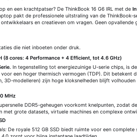
top en een krachtpatser? De ThinkBook 16 G6 IRL met de
I
ptop pakt de professionele uitstraling van de ThinkBook-s
 ontwikkelaars en creatieven om vragen. Geen opvallende 
aties die niet inboeten onder druk.
 (8 cores: 4 Performance + 4 Efficient, tot 4.6 GHz)
erie.
In tegenstelling tot energiezuinige U-serie chips, is d
voor een hoger thermisch vermogen (TDP). Dit betekent dat
, 3D-modelleren) zijn hoge kloksnelheden blijft volhouden
00 MHz
upersnelle DDR5-geheugen voorkomt knelpunten, zodat de kr
en met grote datasets, virtuele machines en complexe ont
SSD
ls:
De royale 512 GB SSD biedt ruimte voor een complete s
 4.0 zorgt voor bijna instantane laadtijden.