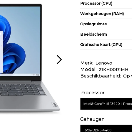
Processor (CPU)
Werkgeheugen (RAM)
Opslagruimte
Beeldscherm
Grafische kaart (GPU)
Toetsenbord
Merk:
Lenovo
Model:
21KH00R1MH
Beschikbaarheid:
Op 
Aansluitingen/Poorten
Processor
Intel® Core™ i5-13420H Proc
Geheugen
Productfilter
16GB DDR5-4400