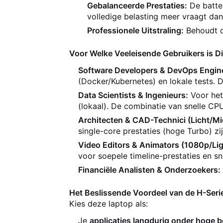
Gebalanceerde Prestaties:
De batte
volledige belasting meer vraagt dan
Professionele Uitstraling:
Behoudt d
Voor Welke Veeleisende Gebruikers is D
Software Developers & DevOps Engin
(Docker/Kubernetes) en lokale tests. D
Data Scientists & Ingenieurs:
Voor het
(lokaal). De combinatie van snelle CPU
Architecten & CAD-Technici (Licht/M
single-core prestaties (hoge Turbo) zij
Video Editors & Animators (1080p/Lig
voor soepele timeline-prestaties en sn
Financiële Analisten & Onderzoekers:
Het Beslissende Voordeel van de H-Seri
Kies deze laptop als:
Je
applicaties langdurig onder hoge b