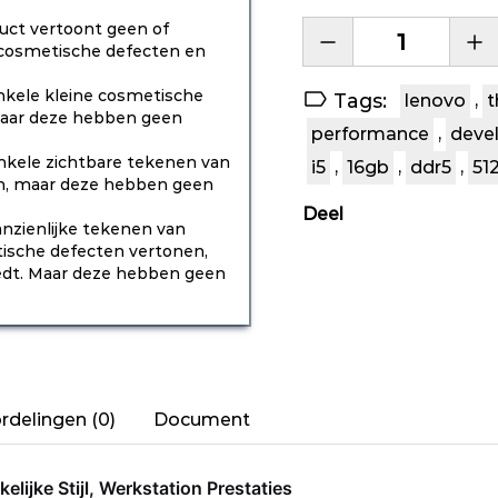
uct vertoont geen of
f cosmetische defecten en
nkele kleine cosmetische
Tags:
lenovo
,
t
 maar deze hebben geen
performance
,
deve
nkele zichtbare tekenen van
i5
,
16gb
,
ddr5
,
51
gen, maar deze hebben geen
Deel
nzienlijke tekenen van
etische defecten vertonen,
edt. Maar deze hebben geen
rdelingen (0)
Document
lijke Stijl, Werkstation Prestaties