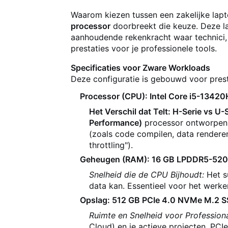
Waarom kiezen tussen een zakelijke lap
processor
doorbreekt die keuze. Deze la
aanhoudende rekenkracht waar technici,
prestaties voor je professionele tools.
Specificaties voor Zware Workloads
Deze configuratie is gebouwd voor prest
Processor (CPU): Intel Core i5-13420H
Het Verschil dat Telt: H-Serie vs U-S
Performance)
processor ontworpen 
(zoals code compilen, data renderen
throttling").
Geheugen (RAM): 16 GB LPDDR5-52
Snelheid die de CPU Bijhoudt:
Het s
data kan. Essentieel voor het werk
Opslag: 512 GB PCIe 4.0 NVMe M.2 
Ruimte en Snelheid voor Professiona
Cloud) en je actieve projecten. PCIe