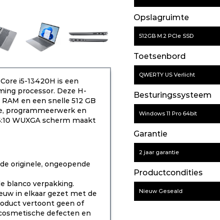
Kleur
Opslagruimte
512GB M.2 PCIe SSD
Toetsenbord
QWERTY US Verlicht
Core i5-13420H is een
aming processor. Deze H-
Besturingssysteem
 RAM en een snelle 512 GB
yse, programmeerwerk en
Windows 11 Pro 64bit
 16:10 WUXGA scherm maakt
Garantie
2 jaar garantie
de originele, ongeopende
Productcondities
e blanco verpakking.
Nieuw Geseald
euw in elkaar gezet met de
roduct vertoont geen of
f cosmetische defecten en