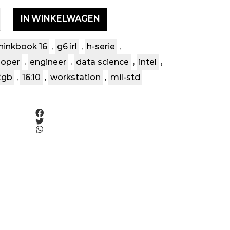
IN WINKELWAGEN
hinkbook 16
,
g6 irl
,
h-serie
,
loper
,
engineer
,
data science
,
intel
,
2gb
,
16:10
,
workstation
,
mil-std