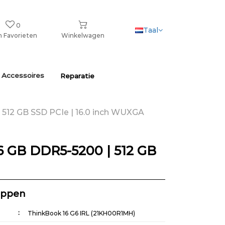
0
Taal
n Favorieten
Winkelwagen
 Accessoires
Reparatie
| 512 GB SSD PCIe | 16.0 inch WUXGA
16 GB DDR5-5200 | 512 GB
appen
ThinkBook 16 G6 IRL (21KH00R1MH)