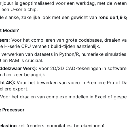
rijduur is geoptimaliseerd voor een werkdag, met de wete
 een U-serie chip.
e slanke, zakelijke look met een gewicht van
rond de 1,9 k
it Model?
eers:
Voor het compileren van grote codebases, draaien v
e H-serie CPU versnelt build-tijden aanzienlijk.
 verwerken van datasets in Python/R, numerieke simulaties
 en RAM is cruciaal.
iddelzwaar Werk):
Voor 2D/3D CAD-tekeningen in software 
n hier zeer belangrijk.
ht 4K):
Voor het bewerken van video in Premiere Pro of Da
ellere export.
Voor het draaien van complexe modellen in Excel of gespeci
e Processor
elasting
zet (renders, compilaties, berekeningen).