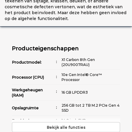
tekenen van slijtage, krassen, deuken, of andere
cosmetische defecten vertonen, wat de esthetiek van
het product beïnvloedt. Maar deze hebben geen invloed
op de algehele functionaliteit.
Producteigenschappen
X1 Carbon 8th Gen
Productmodel:
(20U9007RAU)
10e Gen Intel® Core™
Processor (CPU)
Processor
Werkgeheugen
16 GB LPDDR3
(RAM)
256 GB tot 2 TB M.2 PCIe Gen 4
Opslagruimte
SSD
Beeldscherm
14.0 inch FHD
Bekijk alle functies
Grafische kaart