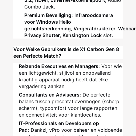
3.2
,
HDMI
,
Ethernet-extensiepoort
, Audio
Combo Jack.
Premium Beveiliging:
Infraroodcamera
voor Windows Hello
gezichtsherkenning
,
Vingerafdruklezer
,
Webca
Privacy Shutter
,
Kensington Lock
slot.
Voor Welke Gebruikers is de X1 Carbon Gen 8
een Perfecte Match?
Reizende Executives en Managers:
Voor wie
een lichtgewicht, stijlvol en onopvallend
krachtig apparaat nodig heeft dat elke
vergadering aankan.
Consultants en Adviseurs:
De perfecte
balans tussen presentatievermogen (scherp
scherm), typcomfort voor lange rapporten
en connectiviteit voor klantlocaties.
IT-Professionals en Developers op
Pad:
Dankzij vPro voor beheer en voldoende