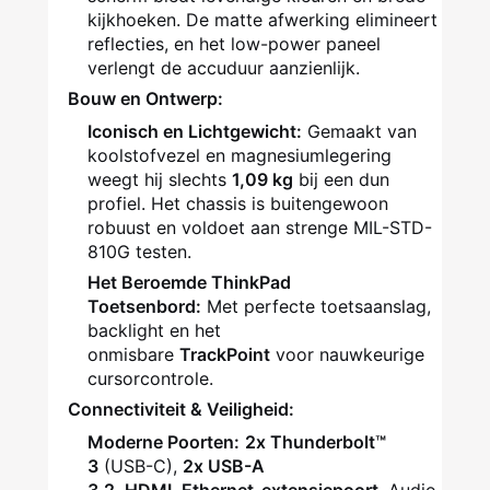
kijkhoeken. De matte afwerking elimineert
reflecties, en het low-power paneel
verlengt de accuduur aanzienlijk.
Bouw en Ontwerp:
Iconisch en Lichtgewicht:
Gemaakt van
koolstofvezel en magnesiumlegering
weegt hij slechts
1,09 kg
bij een dun
profiel. Het chassis is buitengewoon
robuust en voldoet aan strenge MIL-STD-
810G testen.
Het Beroemde ThinkPad
Toetsenbord:
Met perfecte toetsaanslag,
backlight en het
onmisbare
TrackPoint
voor nauwkeurige
cursorcontrole.
Connectiviteit & Veiligheid:
Moderne Poorten:
2x Thunderbolt™
3
(USB-C),
2x USB-A