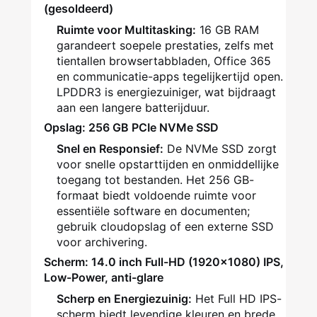
(gesoldeerd)
Ruimte voor Multitasking:
16 GB RAM
garandeert soepele prestaties, zelfs met
tientallen browsertabbladen, Office 365
en communicatie-apps tegelijkertijd open.
LPDDR3 is energiezuiniger, wat bijdraagt
aan een langere batterijduur.
Opslag: 256 GB PCIe NVMe SSD
Snel en Responsief:
De NVMe SSD zorgt
voor snelle opstarttijden en onmiddellijke
toegang tot bestanden. Het 256 GB-
formaat biedt voldoende ruimte voor
essentiële software en documenten;
gebruik cloudopslag of een externe SSD
voor archivering.
Scherm: 14.0 inch Full-HD (1920x1080) IPS,
Low-Power, anti-glare
Scherp en Energiezuinig:
Het Full HD IPS-
scherm biedt levendige kleuren en brede