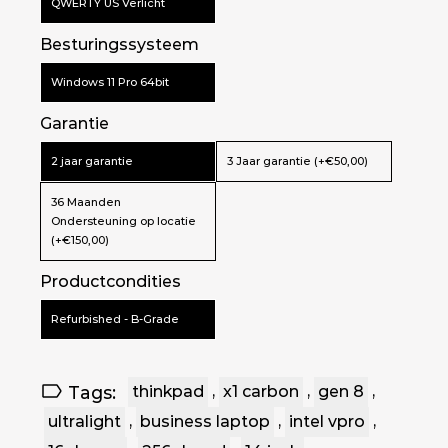
QWERTY US Verlicht
Besturingssysteem
Windows 11 Pro 64bit
Garantie
2 jaar garantie
3 Jaar garantie (+€50,00)
36 Maanden
Ondersteuning op locatie
(+€150,00)
Productcondities
Refurbished - B-Grade
Tags:
thinkpad
,
x1 carbon
,
gen 8
,
ultralight
,
business laptop
,
intel vpro
,