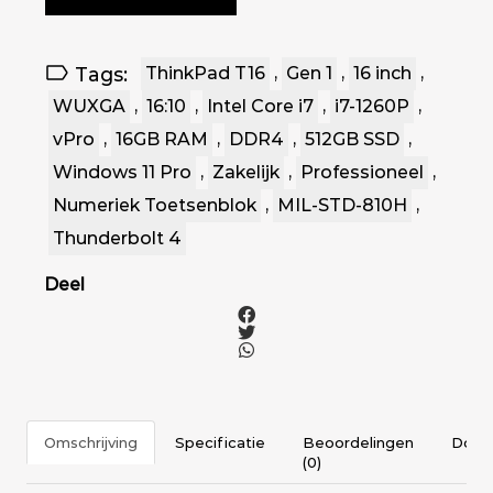
Tags:
ThinkPad T16
,
Gen 1
,
16 inch
,
WUXGA
,
16:10
,
Intel Core i7
,
i7-1260P
,
vPro
,
16GB RAM
,
DDR4
,
512GB SSD
,
Windows 11 Pro
,
Zakelijk
,
Professioneel
,
Numeriek Toetsenblok
,
MIL-STD-810H
,
Thunderbolt 4
Deel
Omschrijving
Specificatie
Beoordelingen
Docu
(0)