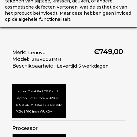
tekenen van slijtage, krassen, deuken, of andere
cosmetische defecten vertonen, wat de esthetiek van
het product beïnvloedt. Maar deze hebben geen invloed
op de algehele functionaliteit.
€749,00
Merk:
Lenovo
Model:
21BV0021MH
Beschikbaarheid:
Levertijd 5 werkdagen
Lenovo ThinkPad T16 Gen 1
Laptop | Intel Core i7-1260P |
16 GB DDR4-3200 | 512 GB SSD
PCIe | 16.0 inch WUXGA
Processor