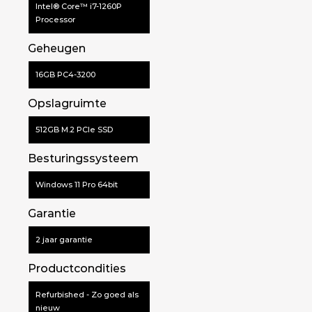
Intel® Core™ i7-1260P
Processor
Geheugen
16GB PC4-3200
Opslagruimte
512GB M.2 PCIe SSD
Besturingssysteem
Windows 11 Pro 64bit
Garantie
2 jaar garantie
Productcondities
Refurbished - Zo goed als
nieuw