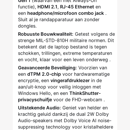
Gen 1
(waarvan één met Always-On
functie),
HDMI 2.1
,
RJ-45 Ethernet
en
een
headphone/microfoon combo jack
.
Sluit al je randapparatuur aan zonder
dongles.
Robuuste Bouwkwaliteit:
Getest volgens de
strenge MIL-STD-810H militaire normen. Dit
betekent dat de laptop bestand is tegen
schokken, trillingen, extreme temperaturen
en vocht, klaar voor een leven onderweg
.
Geavanceerde Beveiliging:
Voorzien van
een
dTPM 2.0-chip
voor hardwarematige
encryptie, een
vingerafdruklezer
in de
aan/uit-knop voor veilig inloggen met
Windows Hello, en een
ThinkShutter-
privacyschuifje
voor de FHD-webcam
.
Uitstekende Audio:
Geniet van helder en
krachtig geluid dankzij de dual 2W Dolby
Audio-speakers met Dolby Voice AI noise-
suppressing technology voor kristalheldere