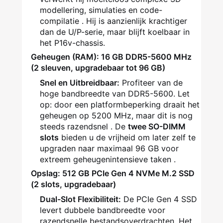
modellering, simulaties en code-
compilatie
. Hij is aanzienlijk krachtiger
dan de U/P-serie, maar blijft koelbaar in
het P16v-chassis.
Geheugen (RAM): 16 GB DDR5-5600 MHz
(2 sleuven, upgradebaar tot 96 GB)
Snel en Uitbreidbaar:
Profiteer van de
hoge bandbreedte van DDR5-5600. Let
op: door een platformbeperking draait het
geheugen op 5200 MHz, maar dit is nog
steeds razendsnel
. De
twee SO-DIMM
slots
bieden u de vrijheid om later zelf te
upgraden naar maximaal 96 GB voor
extreem geheugenintensieve taken
.
Opslag: 512 GB PCIe Gen 4 NVMe M.2 SSD
(2 slots, upgradebaar)
Dual-Slot Flexibiliteit:
De PCIe Gen 4 SSD
levert dubbele bandbreedte voor
razendsnelle bestandsoverdrachten. Het