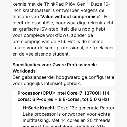
kennis met de ThinkPad P16v Gen 1. Deze 16-
inch krachtpatser is ontworpen volgens de
filosofie van
'Value without compromise'
. Hij
biedt de essentiële, hoogwaardige rekenkracht
en grafische ISV-stabiliteit die u nodig hebt
voor complexe workflows, zonder de
premiumprijs van de P16. Het is de slimme
keuze voor de semi-professional, de freelancer
en de veeleisende student.
Specificaties voor Zware Professionele
Workloads
Een gebalanceerde, hoogwaardige configuratie
voor dagelijks intensief gebruik.
Processor (CPU): Intel Core i7-13700H (14
cores: 6 P-cores + 8 E-cores, tot 5.0 GHz)
H-Serie Kracht:
Deze 13e generatie Raptor
Lake processor is ontworpen voor echte
multitasking. Met 14 cores en 20 threads
verwerkt hij moeiteloos complexe 3D-