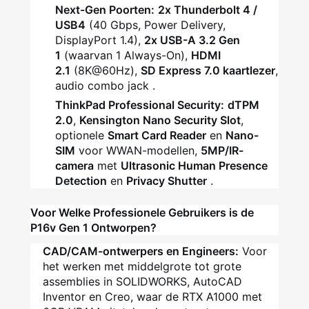
Next-Gen Poorten:
2x Thunderbolt 4 /
USB4
(40 Gbps, Power Delivery,
DisplayPort 1.4),
2x USB-A 3.2 Gen
1
(waarvan 1 Always-On),
HDMI
2.1
(8K@60Hz),
SD Express 7.0 kaartlezer
,
audio combo jack
.
ThinkPad Professional Security:
dTPM
2.0
,
Kensington Nano Security Slot
,
optionele
Smart Card Reader
en
Nano-
SIM
voor WWAN-modellen,
5MP/IR-
camera
met
Ultrasonic Human Presence
Detection
en
Privacy Shutter
.
Voor Welke Professionele Gebruikers is de
P16v Gen 1 Ontworpen?
CAD/CAM-ontwerpers en Engineers:
Voor
het werken met middelgrote tot grote
assemblies in SOLIDWORKS, AutoCAD
Inventor en Creo, waar de RTX A1000 met