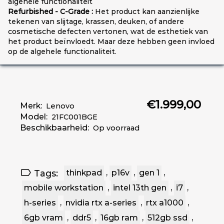
algehele functionaliteit
Refurbished - C-Grade :
Het product kan aanzienlijke
tekenen van slijtage, krassen, deuken, of andere
cosmetische defecten vertonen, wat de esthetiek van
het product beïnvloedt. Maar deze hebben geen invloed
op de algehele functionaliteit.
€1.999,00
Merk:
Lenovo
Model:
21FC001BGE
Beschikbaarheid:
Op voorraad
Tags:
thinkpad
,
p16v
,
gen 1
,
mobile workstation
,
intel 13th gen
,
i7
,
h-series
,
nvidia rtx a-series
,
rtx a1000
,
6gb vram
,
ddr5
,
16gb ram
,
512gb ssd
,