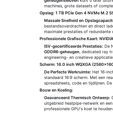
geheugensleuven
kunt u later uitb
machines, grote datasets of comple
Opslag: 1 TB PCIe Gen 4 NVMe M.2 SSD
Massale Snelheid en Opslagcapacite
bestandsoverdrachten en direct la
maximale prestaties of redundante 
Professionele Grafische Kaart: NVID
ISV-gecertificeerde Prestaties:
De N
GDDR6-geheugen
, dedicated ray t
engineering- en creatieve applicat
Scherm: 16.0 inch WQXGA (2560x1600)
De Perfecte Werkruimte:
Het 16-in
standaard 16:9 scherm. Met een res
spreadsheets, code en tijdlijnen. De
Bouw en Koeling:
Geavanceerd Thermisch Ontwerp:
uitgebreid heatpipe-netwerk en ee
professionele GPU's koel te houden