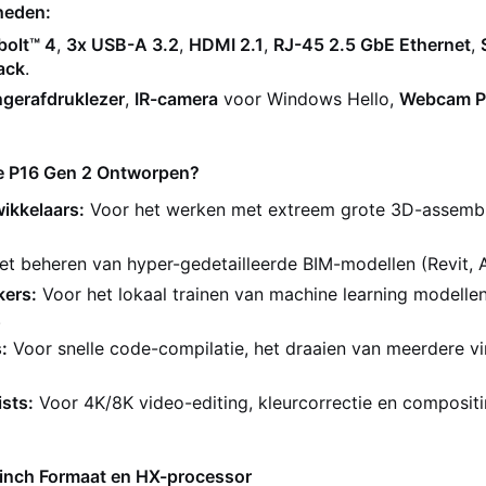
heden:
bolt™ 4
,
3x USB-A 3.2
,
HDMI 2.1
,
RJ-45 2.5 GbE Ethernet
,
ack
.
ngerafdruklezer
,
IR-camera
voor Windows Hello,
Webcam Pr
de P16 Gen 2 Ontworpen?
ikkelaars:
Voor het werken met extreem grote 3D-assemb
et beheren van hyper-gedetailleerde BIM-modellen (Revit, A
ers:
Voor het lokaal trainen van machine learning modelle
.
:
Voor snelle code-compilatie, het draaien van meerdere v
sts:
Voor 4K/8K video-editing, kleurcorrectie en compositi
-inch Formaat en HX-processor