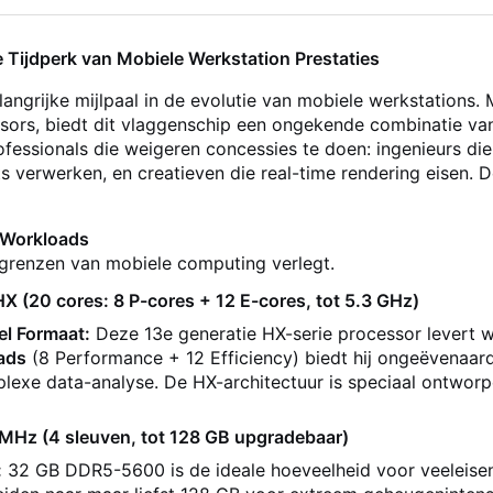
Tijdperk van Mobiele Werkstation Prestaties
ngrijke mijlpaal in de evolutie van mobiele werkstations. 
sors, biedt dit vlaggenschip een ongekende combinatie van
fessionals die weigeren concessies te doen: ingenieurs d
erwerken, en creatieven die real-time rendering eisen. De 
l Workloads
 grenzen van mobiele computing verlegt.
X (20 cores: 8 P-cores + 12 E-cores, tot 5.3 GHz)
el Formaat:
Deze 13e generatie HX-serie processor levert 
ads
(8 Performance + 12 Efficiency) biedt hij ongeëvenaar
plexe data-analyse. De HX-architectuur is speciaal ontwor
Hz (4 sleuven, tot 128 GB upgradebaar)
:
32 GB DDR5-5600 is de ideale hoeveelheid voor veeleise