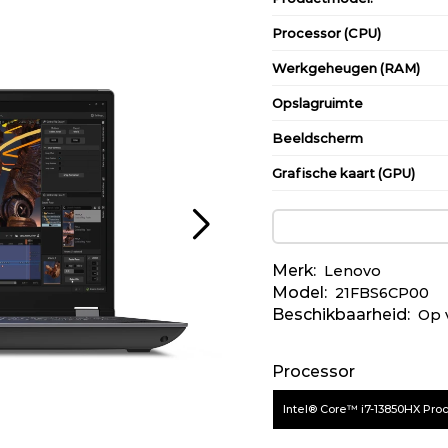
Processor (CPU)
Werkgeheugen (RAM)
Opslagruimte
Beeldscherm
Grafische kaart (GPU)
Toetsenbord
Connectiviteit
Merk:
Lenovo
Model:
21FBS6CP00
Beschikbaarheid:
Op 
Processor
Intel® Core™ i7-13850HX Pro