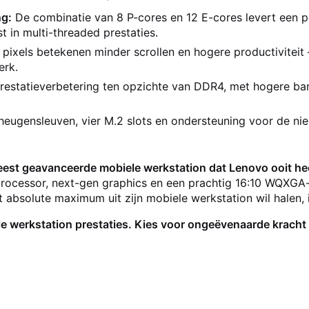
ng:
De combinatie van 8 P-cores en 12 E-cores levert een p
t in multi-threaded prestaties.
 pixels betekenen minder scrollen en hogere productivitei
erk.
prestatieverbetering ten opzichte van DDR4, met hogere ban
heugensleuven, vier M.2 slots en ondersteuning voor de ni
eest geavanceerde mobiele werkstation dat Lenovo ooit he
ocessor, next-gen graphics en een prachtig 16:10 WQXGA-s
 absolute maximum uit zijn mobiele werkstation wil halen, 
e werkstation prestaties. Kies voor ongeëvenaarde kracht