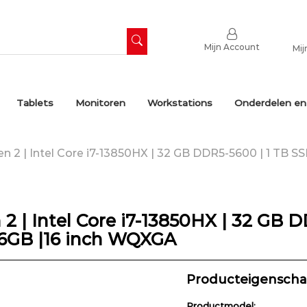
Mijn Account
Mij
Tablets
Monitoren
Workstations
Onderdelen en
 2 | Intel Core i7-13850HX | 32 GB DDR5-5600 | 1 TB S
 | Intel Core i7-13850HX | 32 GB D
 6GB |16 inch WQXGA
Producteigensch
Productmodel: