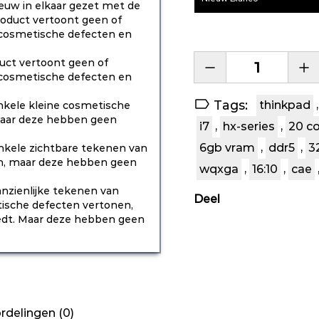
euw in elkaar gezet met de
roduct vertoont geen of
f cosmetische defecten en
uct vertoont geen of
f cosmetische defecten en
Tags:
thinkpad
,
nkele kleine cosmetische
 maar deze hebben geen
i7
,
hx-series
,
20 c
6gb vram
,
ddr5
,
3
nkele zichtbare tekenen van
gen, maar deze hebben geen
wqxga
,
16:10
,
cae
nzienlijke tekenen van
Deel
etische defecten vertonen,
edt. Maar deze hebben geen
rdelingen (0)