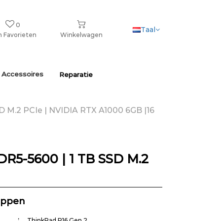
0
Taal
n Favorieten
Winkelwagen
 Accessoires
Reparatie
SD M.2 PCIe | NVIDIA RTX A1000 6GB |16
DR5-5600 | 1 TB SSD M.2
appen
ThinkPad P16 Gen 2