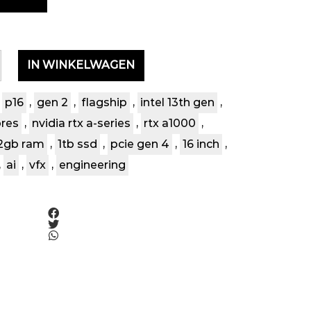
IN WINKELWAGEN
p16
,
gen 2
,
flagship
,
intel 13th gen
,
ores
,
nvidia rtx a-series
,
rtx a1000
,
2gb ram
,
1tb ssd
,
pcie gen 4
,
16 inch
,
,
ai
,
vfx
,
engineering