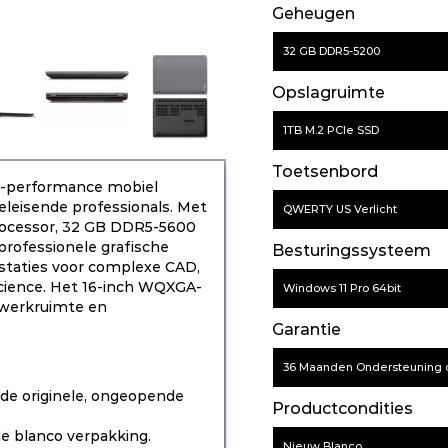
Geheugen
32 GB DDR5-5200
Opslagruimte
1TB M.2 PCIe SSD
Toetsenbord
h-performance mobiel
leisende professionals. Met
QWERTY US Verlicht
processor, 32 GB DDR5-5600
rofessionele grafische
Besturingssysteem
restaties voor complexe CAD,
science. Het 16-inch WQXGA-
Windows 11 Pro 64bit
 werkruimte en
Garantie
36 Maanden Ondersteuning o
de originele, ongeopende
Productcondities
e blanco verpakking.
Nieuw Blanco