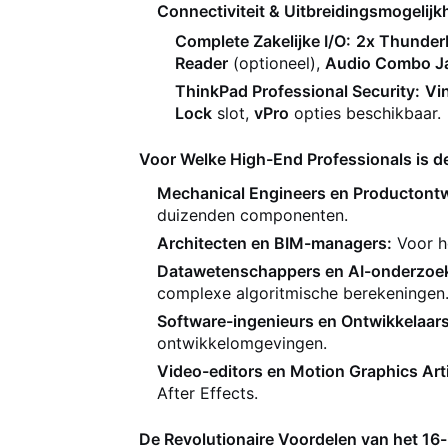
Connectiviteit & Uitbreidingsmogelijk
Complete Zakelijke I/O:
2x Thunder
Reader
(optioneel),
Audio Combo J
ThinkPad Professional Security:
Vi
Lock
slot,
vPro
opties beschikbaar.
Voor Welke High-End Professionals is 
Mechanical Engineers en Productontw
duizenden componenten.
Architecten en BIM-managers:
Voor h
Datawetenschappers en AI-onderzoek
complexe algoritmische berekeningen
Software-ingenieurs en Ontwikkelaars
ontwikkelomgevingen.
Video-editors en Motion Graphics Arti
After Effects.
De Revolutionaire Voordelen van het 16