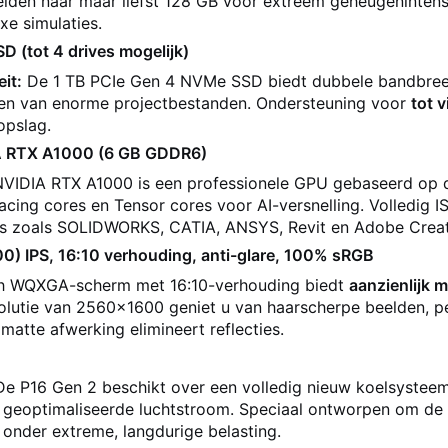
reiden naar maar liefst 128 GB voor extreem geheugenintens
xe simulaties.
 (tot 4 drives mogelijk)
it:
De 1 TB PCIe Gen 4 NVMe SSD biedt dubbele bandbree
den van enorme projectbestanden. Ondersteuning voor
tot 
opslag.
IA RTX A1000 (6 GB GDDR6)
VIDIA RTX A1000 is een professionele GPU gebaseerd op 
racing cores en Tensor cores voor AI-versnelling. Volledig
ies zoals SOLIDWORKS, CATIA, ANSYS, Revit en Adobe Creat
 IPS, 16:10 verhouding, anti-glare, 100% sRGB
ch WQXGA-scherm met 16:10-verhouding biedt
aanzienlijk 
olutie van 2560x1600 geniet u van haarscherpe beelden, p
 matte afwerking elimineert reflecties.
De P16 Gen 2 beschikt over een volledig nieuw koelsysteem
n geoptimaliseerde luchtstroom. Speciaal ontworpen om de
 onder extreme, langdurige belasting.