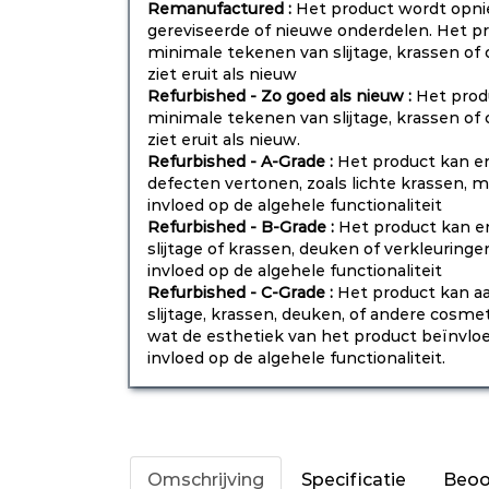
Remanufactured :
Het product wordt opni
gereviseerde of nieuwe onderdelen. Het p
minimale tekenen van slijtage, krassen o
ziet eruit als nieuw
Refurbished - Zo goed als nieuw :
Het prod
minimale tekenen van slijtage, krassen o
ziet eruit als nieuw.
Refurbished - A-Grade :
Het product kan e
defecten vertonen, zoals lichte krassen,
invloed op de algehele functionaliteit
Refurbished - B-Grade :
Het product kan e
slijtage of krassen, deuken of verkleurin
invloed op de algehele functionaliteit
Refurbished - C-Grade :
Het product kan aa
slijtage, krassen, deuken, of andere cosm
wat de esthetiek van het product beïnvlo
invloed op de algehele functionaliteit.
Omschrijving
Specificatie
Beoo