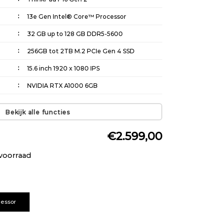
13e Gen Intel® Core™ Processor
32 GB up to 128 GB DDR5-5600
256GB tot 2TB M.2 PCIe Gen 4 SSD
15.6 inch 1920 x 1080 IPS
NVIDIA RTX A1000 6GB
Morsbestendig | Achtergrondverlichting
met witte leds (optionele) |
Bekijk alle functies
WiFi 6 802.11 AX | Bluetooth® 5.0
€2.599,00
voorraad
cessor