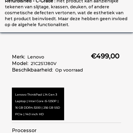
Refurbished - C-Grade :
Het product kan aanzienlijke
tekenen van slijtage, krassen, deuken, of andere
cosmetische defecten vertonen, wat de esthetiek van
het product beïnvloedt. Maar deze hebben geen invloed
op de algehele functionaliteit.
€499,00
Merk:
Lenovo
Model:
21C2S1J80V
Beschikbaarheid:
Op voorraad
Lenovo ThinkPad L14 Gen 3
Laptop | Intel Core i5-1250P |
16 GB DDR4-3200 | 256 GB SSD
PCIe | 14.0 inch HD
Processor