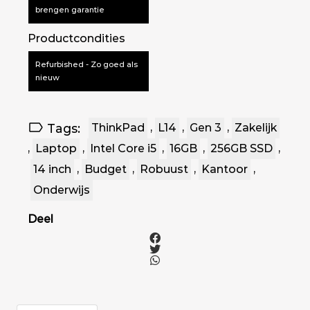
brengen garantie
Productcondities
Refurbished - Zo goed als
nieuw
Tags:
ThinkPad
,
L14
,
Gen 3
,
Zakelijk
,
Laptop
,
Intel Core i5
,
16GB
,
256GB SSD
,
14 inch
,
Budget
,
Robuust
,
Kantoor
,
Onderwijs
Deel