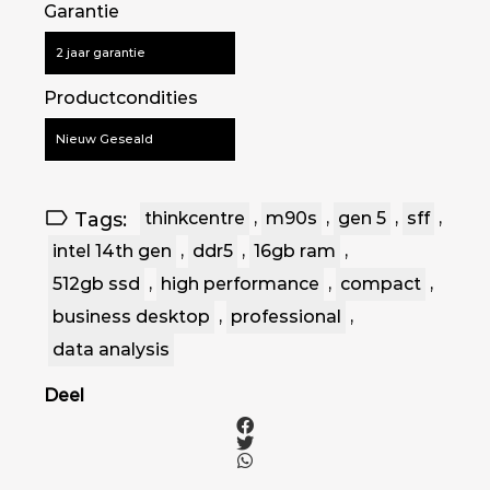
Garantie
2 jaar garantie
Productcondities
Nieuw Geseald
Tags:
thinkcentre
,
m90s
,
gen 5
,
sff
,
intel 14th gen
,
ddr5
,
16gb ram
,
512gb ssd
,
high performance
,
compact
,
business desktop
,
professional
,
data analysis
Deel