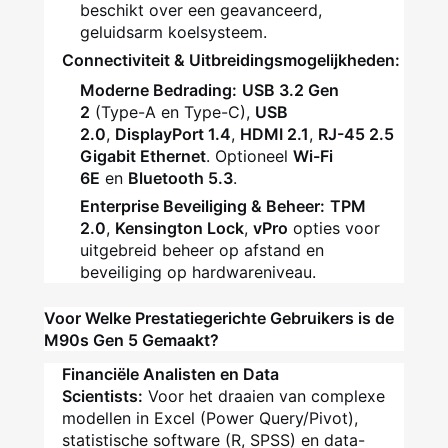
beschikt over een geavanceerd,
geluidsarm koelsysteem.
Connectiviteit & Uitbreidingsmogelijkheden:
Moderne Bedrading:
USB 3.2 Gen
2
(Type-A en Type-C),
USB
2.0
,
DisplayPort 1.4
,
HDMI 2.1
,
RJ-45 2.5
Gigabit Ethernet
. Optioneel
Wi-Fi
6E
en
Bluetooth 5.3
.
Enterprise Beveiliging & Beheer:
TPM
2.0
,
Kensington Lock
,
vPro
opties voor
uitgebreid beheer op afstand en
beveiliging op hardwareniveau.
Voor Welke Prestatiegerichte Gebruikers is de
M90s Gen 5 Gemaakt?
Financiële Analisten en Data
Scientists:
Voor het draaien van complexe
modellen in Excel (Power Query/Pivot),
statistische software (R, SPSS) en data-