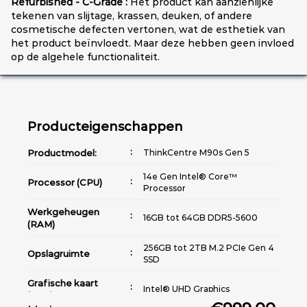
Refurbished - C-Grade :
Het product kan aanzienlijke
tekenen van slijtage, krassen, deuken, of andere
cosmetische defecten vertonen, wat de esthetiek van
het product beïnvloedt. Maar deze hebben geen invloed
op de algehele functionaliteit.
Producteigenschappen
Productmodel:
ThinkCentre M90s Gen 5
14e Gen Intel® Core™
Processor (CPU)
Processor
Werkgeheugen
16GB tot 64GB DDR5-5600
(RAM)
256GB tot 2TB M.2 PCIe Gen 4
Opslagruimte
SSD
Grafische kaart
Intel® UHD Graphics
(GPU)