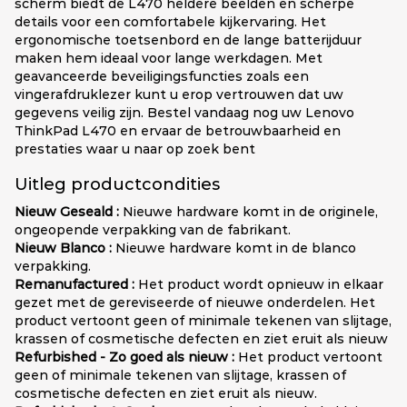
scherm biedt de L470 heldere beelden en scherpe
details voor een comfortabele kijkervaring. Het
ergonomische toetsenbord en de lange batterijduur
maken hem ideaal voor lange werkdagen. Met
geavanceerde beveiligingsfuncties zoals een
vingerafdruklezer kunt u erop vertrouwen dat uw
gegevens veilig zijn. Bestel vandaag nog uw Lenovo
ThinkPad L470 en ervaar de betrouwbaarheid en
prestaties waar u naar op zoek bent
Uitleg productcondities
Nieuw Geseald :
Nieuwe hardware komt in de originele,
ongeopende verpakking van de fabrikant.
Nieuw Blanco :
Nieuwe hardware komt in de blanco
verpakking.
Remanufactured :
Het product wordt opnieuw in elkaar
gezet met de gereviseerde of nieuwe onderdelen. Het
product vertoont geen of minimale tekenen van slijtage,
krassen of cosmetische defecten en ziet eruit als nieuw
Refurbished - Zo goed als nieuw :
Het product vertoont
geen of minimale tekenen van slijtage, krassen of
cosmetische defecten en ziet eruit als nieuw.