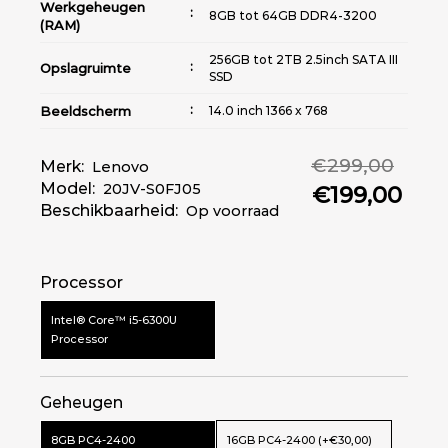
Werkgeheugen
8GB tot 64GB DDR4-3200
(RAM)
256GB tot 2TB 2.5inch SATA III
Opslagruimte
SSD
Beeldscherm
14.0 inch 1366 x 768
Grafische kaart
Intel® HD Graphics 520
€299,00
(GPU)
Merk:
Lenovo
Model:
20JV-S0FJ05
€199,00
Morsbestendig |
Beschikbaarheid:
Op voorraad
Toetsenbord
Achtergrondverlichting met
witte leds (optionele)
Three USB 3.1 Gen 1 (USB 3.0 |
Processor
one Always On) | VGA | Mini
Aansluitingen/Poorten
DisplayPort | Ethernet (RJ-45)
| Dock connector
Intel® Core™ i5-6300U
Processor
Productfilter
Kleur
Zwart
Geheugen
8GB PC4-2400
16GB PC4-2400 (+€30,00)