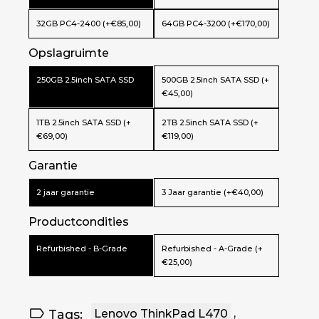
32GB PC4-2400 (+€85,00)
64GB PC4-3200 (+€170,00)
Opslagruimte
250GB 2.5inch SATA SSD
500GB 2.5inch SATA SSD (+
€45,00)
1TB 2.5inch SATA SSD (+
2TB 2.5inch SATA SSD (+
€69,00)
€119,00)
Garantie
2 jaar garantie
3 Jaar garantie (+€40,00)
Productcondities
Refurbished - B-Grade
Refurbished - A-Grade (+
€25,00)
Tags:
Lenovo ThinkPad L470
,