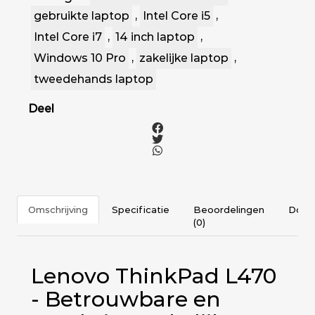
gebruikte laptop
,
Intel Core i5
,
Intel Core i7
,
14 inch laptop
,
Windows 10 Pro
,
zakelijke laptop
,
tweedehands laptop
Deel
Omschrijving
Specificatie
Beoordelingen
Docu
(0)
Lenovo ThinkPad L470
- Betrouwbare en