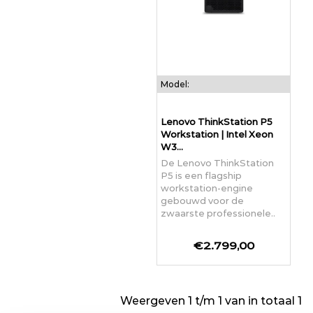
Model:
Lenovo ThinkStation P5
Workstation | Intel Xeon
W3...
De Lenovo ThinkStation
P5 is een flagship
workstation-engine
gebouwd voor de
zwaarste professionele..
€2.799,00
Weergeven 1 t/m 1 van in totaal 1