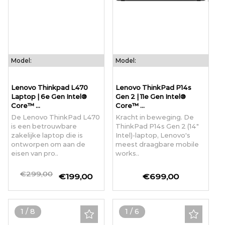
Model:
Model:
Lenovo Thinkpad L470
Lenovo ThinkPad P14s
Laptop | 6e Gen Intel®
Gen 2 | 11e Gen Intel®
Core™ ...
Core™ ...
De Lenovo ThinkPad L470
Kracht in beweging. De
is een betrouwbare
ThinkPad P14s Gen 2 (14"
zakelijke laptop die is
Intel)-laptop, Lenovo's
ontworpen om aan de
meest draagbare mobile
eisen van pro..
works..
€299,00
€199,00
€699,00
1
/
8
1
/
6