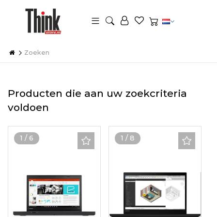
Zoeken
Producten die aan uw zoekcriteria
voldoen
1
/
6
1
/
8