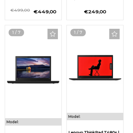
€499,00
€449,00
€249,00
1
/
7
1
/
7
Model:
Model:
Lenovo ThinkPad T480s |