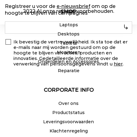
Registreer u voor de
e-nieuwsbrief
om op de
2022 Al onze rechten voorbehouden.
SHOP
hoogte te blijven van campagnes
Laptops
Desktops
Ik bevestig de vertrouwelijkheid. Ik sta toe dat er
Tablets
e-mails naar mij worden gestuurd om op de
Monitoren
hoogte te blijven van acties, producten en
innovaties. Gedetailleerde informatie over de
Onderdelen en Accessoires
verwerking van persoonsgegevens vindt u
hier
.
Reparatie
CORPORATE INFO
Over ons
Productstatus
Leveringsvoorwaarden
Klachtenregeling