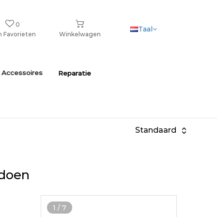
0
Taal
n Favorieten
Winkelwagen
 Accessoires
Reparatie
Standaard
ldoen
1
/
7