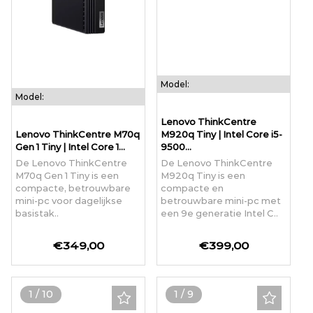
Model:
Model:
Lenovo ThinkCentre
Lenovo ThinkCentre M70q
M920q Tiny | Intel Core i5-
Gen 1 Tiny | Intel Core 1...
9500...
De Lenovo ThinkCentre
De Lenovo ThinkCentre
M70q Gen 1 Tiny is een
M920q Tiny is een
compacte, betrouwbare
compacte en
mini-pc voor dagelijkse
betrouwbare mini-pc met
basistak..
een 9e generatie Intel C..
€349,00
€399,00
1
/
10
1
/
9