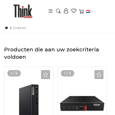
Zoeken
Producten die aan uw zoekcriteria
voldoen
1
/
5
1
/
5