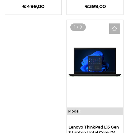
€499,00
€399,00
1
/
9
Model:
Lenovo ThinkPad L15 Gen
3 Laptop | Intel Core i7-1...