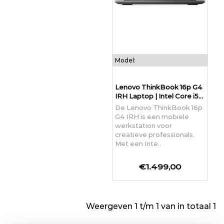
Model:
Lenovo ThinkBook 16p G4
IRH Laptop | Intel Core i5...
De Lenovo ThinkBook 16p
G4 IRH is een mobiele
werkstation voor
creatieve professionals.
Met een Inte..
€1.499,00
Weergeven 1 t/m 1 van in totaal 1