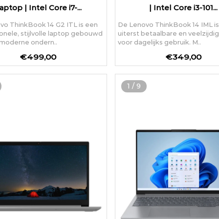
aptop | Intel Core i7-...
| Intel Core i3-101...
vo ThinkBook 14 G2 ITL is een
De Lenovo ThinkBook 14 IML i
onele, stijlvolle laptop gebouwd
uiterst betaalbare en veelzijdi
 moderne ondern..
voor dagelijks gebruik. M..
€499,00
€349,00
1
/
9