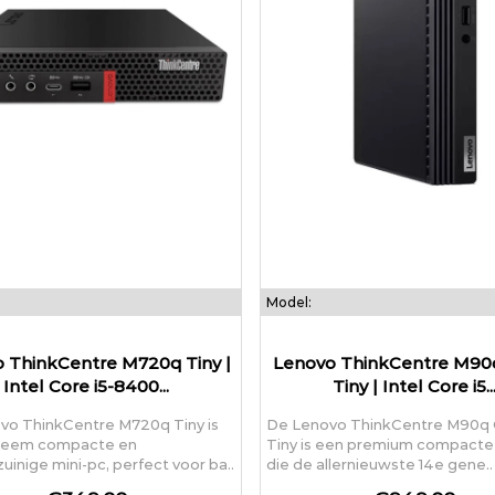
Model:
 ThinkCentre M720q Tiny |
Lenovo ThinkCentre M90
Intel Core i5-8400...
Tiny | Intel Core i5..
vo ThinkCentre M720q Tiny is
De Lenovo ThinkCentre M90q 
reem compacte en
Tiny is een premium compacte
uinige mini-pc, perfect voor ba..
die de allernieuwste 14e gene..