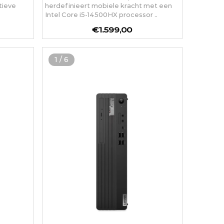
tieve
herdefinieert mobiele kracht met een
Intel Core i5-14500HX processor ..
€1.599,00
1
/
6