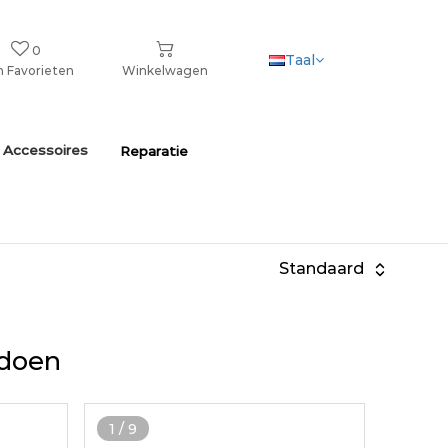
0
Taal
n Favorieten
Winkelwagen
 Accessoires
Reparatie
Standaard
ldoen
1
/
9