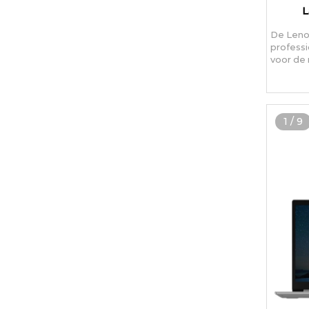
L
De Leno
professi
voor de
1
/
9