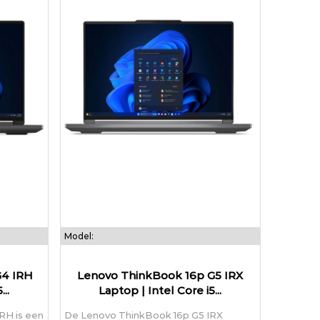
Model:
G4 IRH
Lenovo ThinkBook 16p G5 IRX
..
Laptop | Intel Core i5...
RH is een
De Lenovo ThinkBook 16p G5 IRX