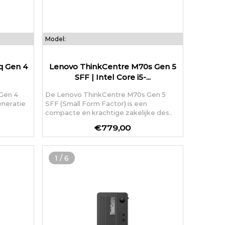
Model:
q Gen 4
Lenovo ThinkCentre M70s Gen 5
SFF | Intel Core i5-...
Gen 4
De Lenovo ThinkCentre M70s Gen 5
eneratie
SFF (Small Form Factor) is een
compacte en krachtige zakelijke des..
€779,00
1
/
6