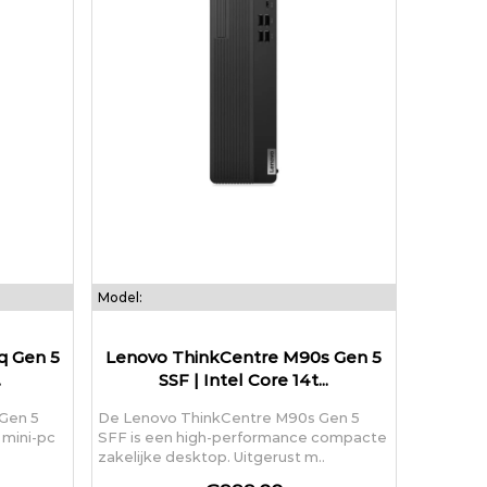
Model:
q Gen 5
Lenovo ThinkCentre M90s Gen 5
.
SSF | Intel Core 14t...
Gen 5
De Lenovo ThinkCentre M90s Gen 5
 mini-pc
SFF is een high-performance compacte
zakelijke desktop. Uitgerust m..