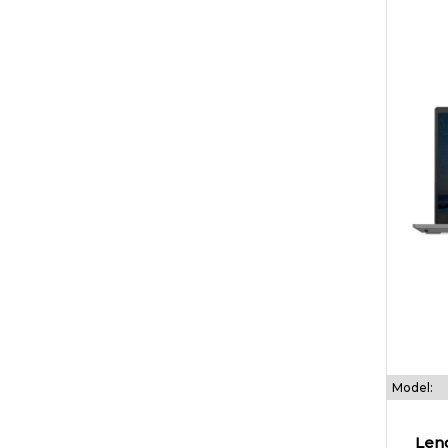
Model:
Len