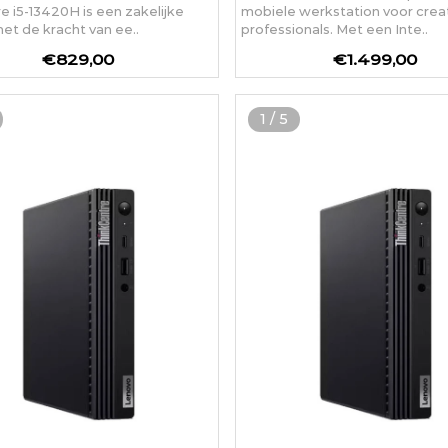
re i5-13420H is een zakelijke
mobiele werkstation voor crea
et de kracht van ee..
professionals. Met een Inte..
€829,00
€1.499,00
1
/
5