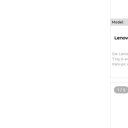
Model:
Lenov
De Leno
Tiny is
mini-pc 
1
/
5