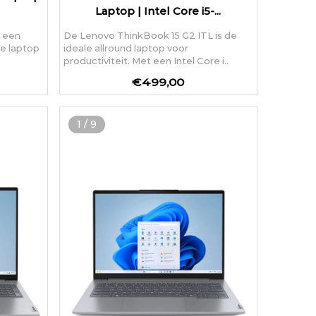
Laptop | Intel Core i5-...
s een
De Lenovo ThinkBook 15 G2 ITL is de
ge laptop
ideale allround laptop voor
productiviteit. Met een Intel Core i..
€499,00
1
/
9