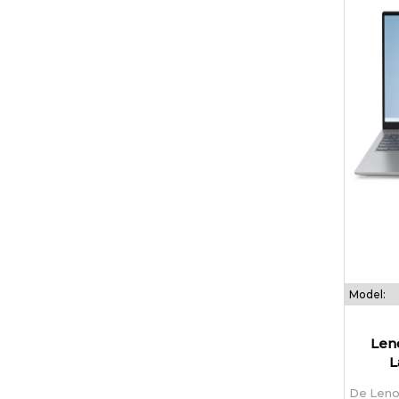
Model:
Len
L
De Leno