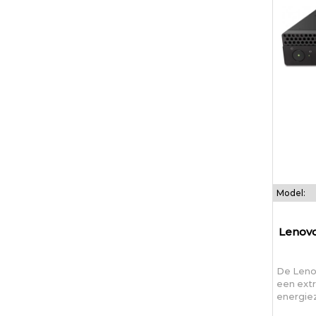
Model:
Lenovo
De Leno
een ext
energiez