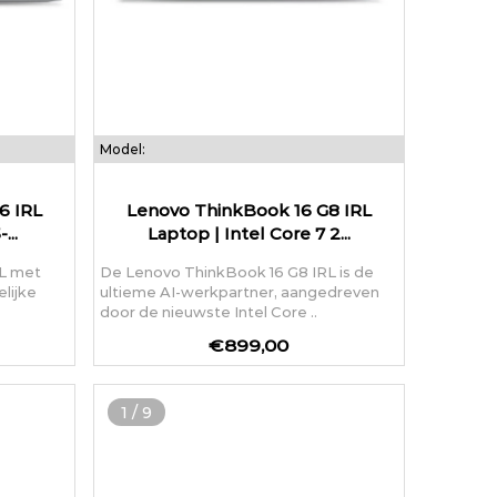
Model:
6 IRL
Lenovo ThinkBook 16 G8 IRL
...
Laptop | Intel Core 7 2...
L met
De Lenovo ThinkBook 16 G8 IRL is de
elijke
ultieme AI-werkpartner, aangedreven
door de nieuwste Intel Core ..
€899,00
1
/
9