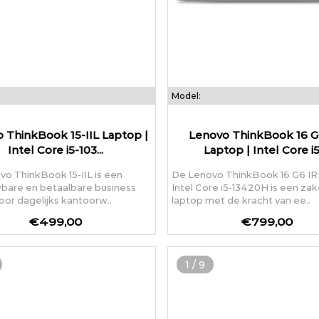
Model:
 ThinkBook 15-IIL Laptop |
Lenovo ThinkBook 16 G
Intel Core i5-103...
Laptop | Intel Core i5-
o ThinkBook 15-IIL is een
De Lenovo ThinkBook 16 G6 IR
bare en betaalbare business
Intel Core i5-13420H is een zak
oor dagelijks kantoorw..
laptop met de kracht van ee..
€499,00
€799,00
1
/
9