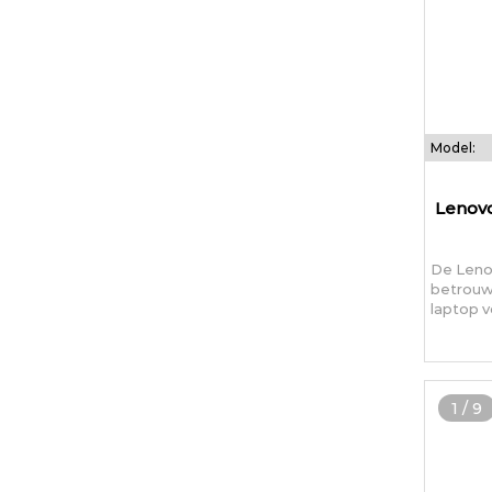
Model:
Lenovo
De Lenov
betrouw
laptop v
1
/
9