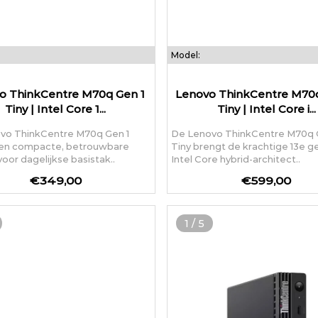
Model:
o ThinkCentre M70q Gen 1
Lenovo ThinkCentre M70
Tiny | Intel Core 1...
Tiny | Intel Core i...
vo ThinkCentre M70q Gen 1
De Lenovo ThinkCentre M70q 
 een compacte, betrouwbare
Tiny brengt de krachtige 13e g
voor dagelijkse basistak..
Intel Core hybrid-architect..
€349,00
€599,00
1
/
5