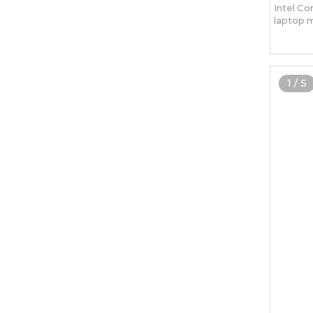
Intel Co
laptop m
1
/
5