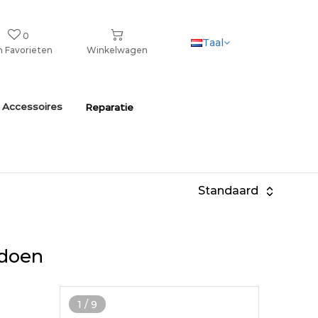
0
Taal
n Favorieten
Winkelwagen
 Accessoires
Reparatie
Standaard
ldoen
1
/
9