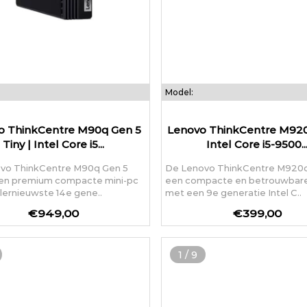
Model:
o ThinkCentre M90q Gen 5
Lenovo ThinkCentre M920q
Tiny | Intel Core i5...
Intel Core i5-9500..
vo ThinkCentre M90q Gen 5
De Lenovo ThinkCentre M920q 
 een premium compacte mini-pc
een compacte en betrouwbare
llernieuwste 14e gene..
met een 9e generatie Intel C..
€949,00
€399,00
1
/
9