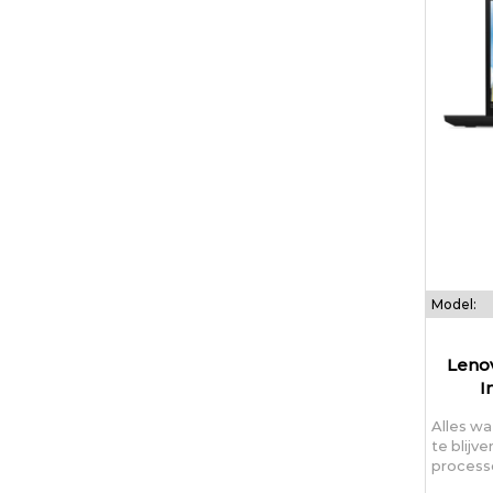
Model:
Lenov
I
Alles wa
te blijv
processo