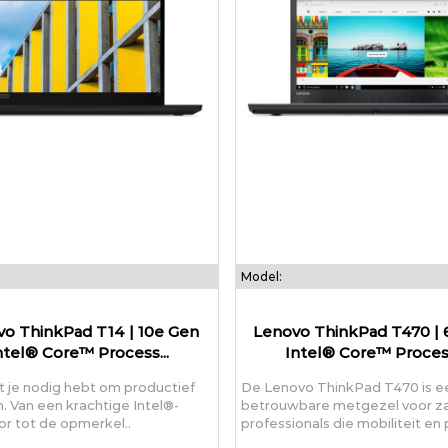
Model:
o ThinkPad T14 | 10e Gen
Lenovo ThinkPad T470 | 
ntel® Core™ Process...
Intel® Core™ Process
t je nodig hebt om productief
De Lenovo ThinkPad T470 is e
en. Van een krachtige Intel®-
betrouwbare metgezel voor za
r tot de opmerkel..
professionals die mobiliteit en p