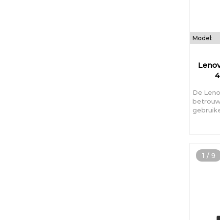
Model:
Lenov
4
De Leno
betrouw
gebruik
1
/
9