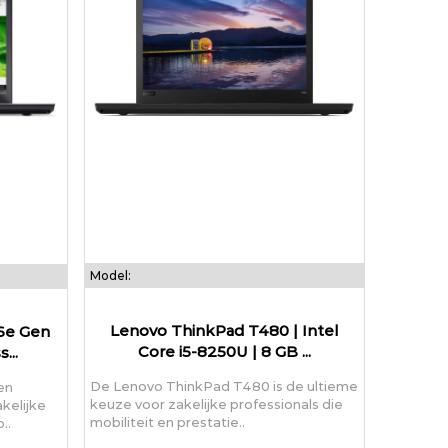
Model:
Lenovo ThinkPad T480 | Intel
6e Gen
Core i5-8250U | 8 GB ...
...
De Lenovo ThinkPad T480 is de ultieme
en
keuze voor zakelijke professionals die
kelijke
mobiliteit en prestatie..
..