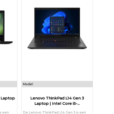
Model:
 Laptop
Lenovo ThinkPad L14 Gen 3
Laptop | Intel Core i5-...
s een
De Lenovo ThinkPad L14 Gen 3 is een