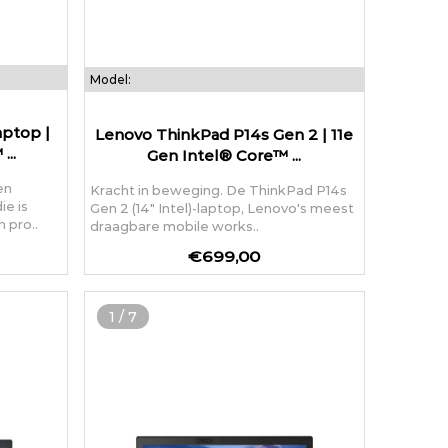
Model:
ptop |
Lenovo ThinkPad P14s Gen 2 | 11e
...
Gen Intel® Core™ ...
en
Kracht in beweging. De ThinkPad P14s
ie is
Gen 2 (14" Intel)-laptop, Lenovo's meest
 pro..
draagbare mobile works..
€699,00
1
/
7