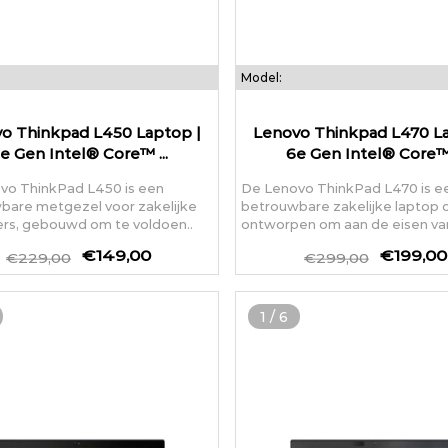
Model:
o Thinkpad L450 Laptop |
Lenovo Thinkpad L470 La
e Gen Intel® Core™ ...
6e Gen Intel® Core™ 
vo ThinkPad L450 is een
De Lenovo ThinkPad L470 is e
bare metgezel voor zakelijke
betrouwbare zakelijke laptop d
ers, gebouwd om te voldoen..
ontworpen om aan de eisen van
€149,00
€199,00
€229,00
€299,00
1
/
6