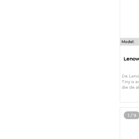
Model:
Lenov
De Leno
Tiny is
die de a
1
/
9