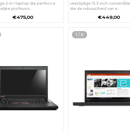
ge 2-in-1 laptop die perfect is
veelzijdige 13.3-inch convertibl
elijke professio..
die de robuustheid van e..
€475,00
€449,00
1
/
6