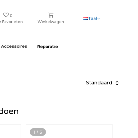
0
Taal
n Favorieten
Winkelwagen
 Accessoires
Reparatie
Standaard
ldoen
1
/
5