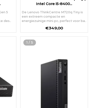
.
Intel Core i5-8400...
Gen 5
De Lenovo ThinkCentre M720q Tiny is
een extreem compacte en
e des..
energiezuinige mini-pc, perfect voor ba..
€349,00
1
/
5