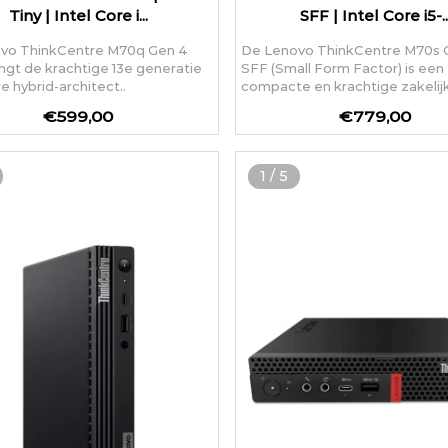
Tiny | Intel Core i...
SFF | Intel Core i5-..
vo ThinkCentre M70q Gen 4
De Lenovo ThinkCentre M70s 
ngt de krachtige 13e generatie
SFF (Small Form Factor) is een
re hybrid-architect..
compacte en krachtige zakelijk
€599,00
€779,00
1
/
5