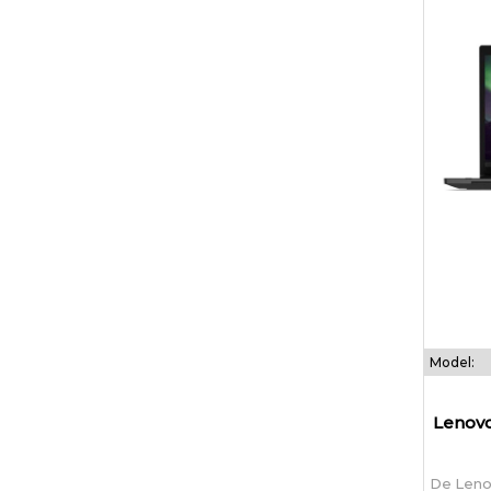
Model:
Lenovo
De Leno