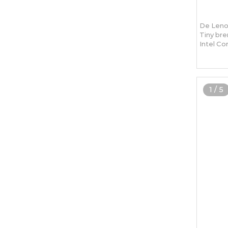
De Leno
Tiny bre
Intel Co
1
/
5