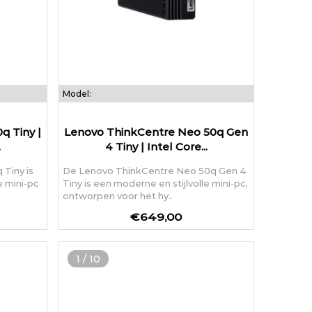
Model:
 Tiny |
Lenovo ThinkCentre Neo 50q Gen
.
4 Tiny | Intel Core...
Tiny is
De Lenovo ThinkCentre Neo 50q Gen 4
 mini-pc
Tiny is een moderne en stijlvolle mini-pc,
ontworpen voor het hy..
€649,00
1
/
10