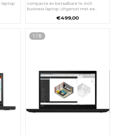
e laptop
compacte en betaalbare 14-inch
business laptop. Uitgerust met ee..
€499,00
1
/
8