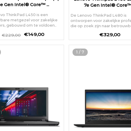
e Gen Intel® Core™ ...
7e Gen Intel® Core™ 
vo ThinkPad L450 is een
De Lenovo ThinkPad L480 is
bare metgezel voor zakelijke
ontworpen voor zakelijke profe
ers, gebouwd om te voldoen..
die op zoek zijn naar betrouwb
€149,00
€329,00
€229,00
1
/
7