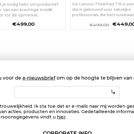
De Lenovo ThinkPad T15 is een
t je nodig hebt om productief
die is gebouwd voor zakelijke
en. Van een krachtige Intel®-
professionals die betrouwbaarh
r tot de opmerkel..
€449,0
€499,00
€499,00
u voor de
e-nieuwsbrief
om op de hoogte te blijven va
trouwelijkheid. Ik sta toe dat er e-mails naar mij worden 
van acties, producten en innovaties. Gedetailleerde informa
ersoonsgegevens vindt u
hier
.
CORPORATE INFO