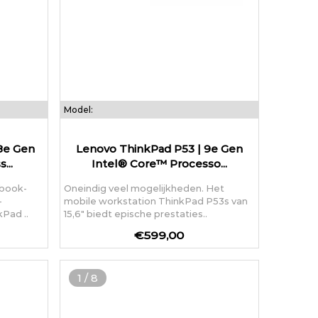
Model:
8e Gen
Lenovo ThinkPad P53 | 9e Gen
...
Intel® Core™ Processo...
abook-
Oneindig veel mogelijkheden. Het
-
mobile workstation ThinkPad P53s van
Pad ..
15,6" biedt epische prestaties..
€599,00
1
/
8