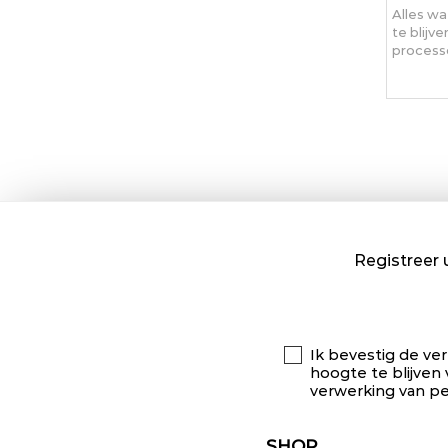
Alles wa
te blijv
processo
Registreer 
Ik bevestig de ver
hoogte te blijven 
verwerking van p
SHOP