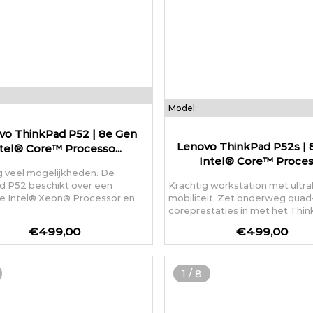
Model:
vo ThinkPad P52 | 8e Gen
Lenovo ThinkPad P52s | 
tel® Core™ Processo...
Intel® Core™ Process
g veel mogelijkheden. De
d P52 beschikt over een
Krachtig workstation met ultr
ge Intel® Xeon® Processor en
mobiliteit. Zet onderweg quad
coreprestaties in met het Think
€499,00
€499,00
1
/
8