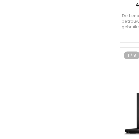
4
De Leno
betrouw
gebruik
1
/
9