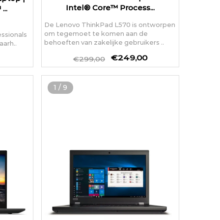
Intel® Core™ Process...
...
De Lenovo ThinkPad L570 is ontworpen
om tegemoet te komen aan de
ssionals
behoeften van zakelijke gebruikers ..
aarh..
€249,00
€299,00
1
/
9