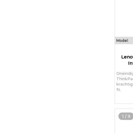
Model:
Leno
In
Oneindi
ThinkPa
krachti
N..
1
/
9