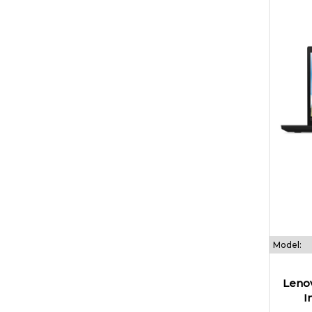
Model:
Lenov
I