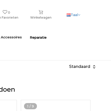
0
Taal
n Favorieten
Winkelwagen
 Accessoires
Reparatie
Standaard
ldoen
1
/
9