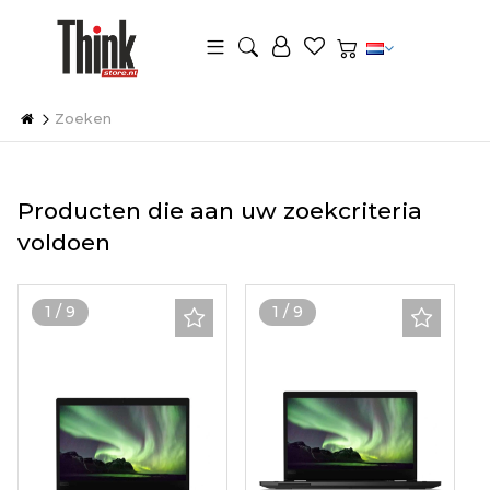
Zoeken
Producten die aan uw zoekcriteria
voldoen
1
/
9
1
/
9