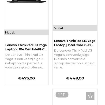
Model:
Model:
Lenovo ThinkPad L13 Yoga
Lenovo ThinkPad L13 Yoga
Laptop | Intel Core i5-10...
Laptop | 10e Gen Intel® C...
De Lenovo ThinkPad L13
De Lenovo ThinkPad L13
Yoga is een veelzijdige
Yoga is een veelzijdige 2-
13.3-inch convertible
in-1 laptop die perfect is
laptop die de robuustheid
voor zakelijke professio..
van e..
€475,00
€449,00
1
/
11