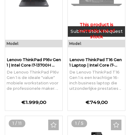
Submit Stock Request
Model:
Model:
Lenovo ThinkPad P16v Gen
Lenovo ThinkPad T16 Gen
1 | Intel Core i7-13700H ...
1 Laptop | Intel Core i7-...
De Lenovo ThinkPad P16v
De Lenovo ThinkPad T16
Gen 1 is de ideale "value"
Gen 1 is een krachtige 16-
mobiele workstation voor
inch business laptop die
de professionele maker. ..
uitzonderlijke prestaties ..
€1.999,00
€749,00
1
/
11
1
/
5