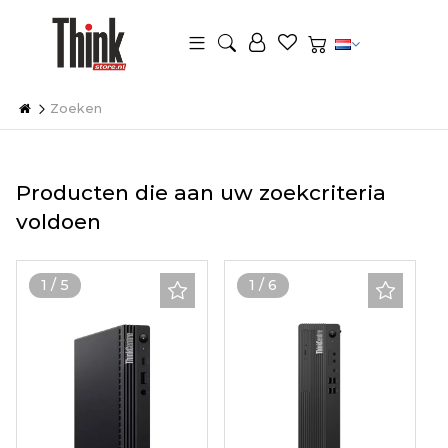
Zoeken
Producten die aan uw zoekcriteria
voldoen
1
/
5
1
/
6