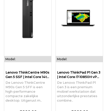
Model:
Model:
Lenovo ThinkCentre M90s
Lenovo ThinkPad P1 Gen 3
Gen 5 SSF | Intel Core 14t...
| Intel Core i7-10850H vP...
De Lenovo ThinkCentre
De Lenovo ThinkPad P1
M90s Gen 5 SFF is een
Gen 3 is een premium
high-performance
mobiel werkstation dat
compacte zakelijke
uitzonderlijke prestaties
desktop. Uitgerust m..
combine..