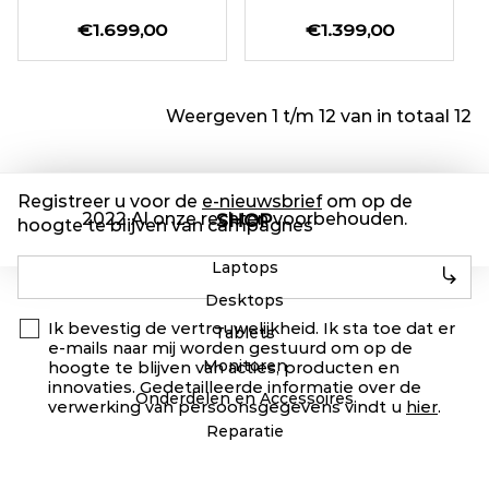
€1.699,00
€1.399,00
Weergeven 1 t/m 12 van in totaal 12
Registreer u voor de
e-nieuwsbrief
om op de
2022 Al onze rechten voorbehouden.
SHOP
hoogte te blijven van campagnes
Laptops
Desktops
Ik bevestig de vertrouwelijkheid. Ik sta toe dat er
Tablets
e-mails naar mij worden gestuurd om op de
Monitoren
hoogte te blijven van acties, producten en
innovaties. Gedetailleerde informatie over de
Onderdelen en Accessoires
verwerking van persoonsgegevens vindt u
hier
.
Reparatie