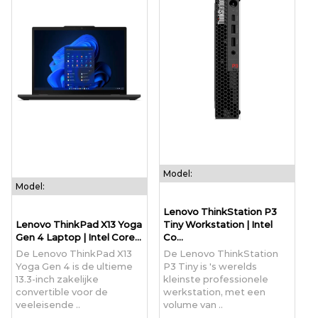
Model:
Model:
Lenovo ThinkStation P3
Lenovo ThinkPad X13 Yoga
Tiny Workstation | Intel
Gen 4 Laptop | Intel Core...
Co...
De Lenovo ThinkPad X13
De Lenovo ThinkStation
Yoga Gen 4 is de ultieme
P3 Tiny is 's werelds
13.3-inch zakelijke
kleinste professionele
convertible voor de
werkstation, met een
veeleisende ..
volume van ..