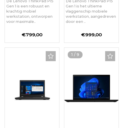
De Lenovo ThinkPad P15
De Lenovo ThinkPad P15
Gen 1 is een robuust en
Gen 1 is het ultieme
krachtig mobiel
vlaggenschip mobiele
werkstation, ontworpen
werkstation, aangedreven
voor maximale..
door een ..
€799,00
€999,00
1
/
9