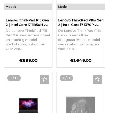
Model:
Model:
Lenovo ThinkPad P15 Gen
Lenovo ThinkPad P16s Gen
2 | Intel Core i7-11850H v...
2 | Intel Core i7-1370P v...
De Lenovo ThinkPad P15
De Lenovo ThinkPad P16s
Gen 2 is een professioneel
Gen 2 is een ultra-
en krachtig mobiel
draagbaar 16-inch mobiel
werkstation, ontworpen
werkstation, ontworpen
voor vee..
voor de p..
€899,00
€1.649,00
1
/
8
1
/
9