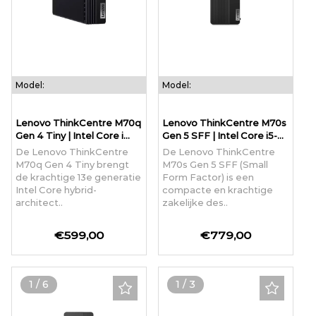
Model:
Model:
Lenovo ThinkCentre M70q
Lenovo ThinkCentre M70s
Gen 4 Tiny | Intel Core i...
Gen 5 SFF | Intel Core i5-...
De Lenovo ThinkCentre
De Lenovo ThinkCentre
M70q Gen 4 Tiny brengt
M70s Gen 5 SFF (Small
de krachtige 13e generatie
Form Factor) is een
Intel Core hybrid-
compacte en krachtige
architect..
zakelijke des..
€599,00
€779,00
1
/
6
1
/
3