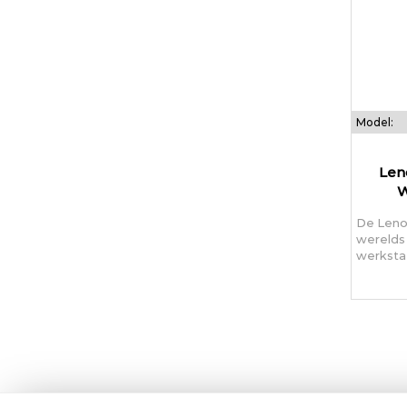
Model:
Len
W
De Lenov
werelds 
werkstat