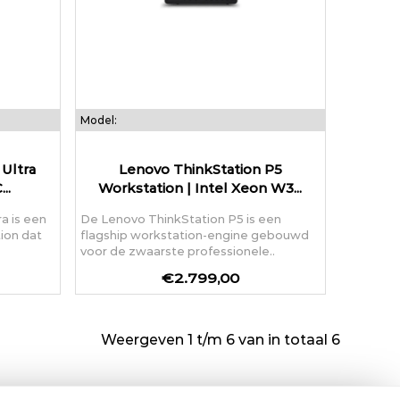
Model:
Ultra
Lenovo ThinkStation P5
..
Workstation | Intel Xeon W3...
a is een
De Lenovo ThinkStation P5 is een
ion dat
flagship workstation-engine gebouwd
voor de zwaarste professionele..
€2.799,00
Weergeven 1 t/m 6 van in totaal 6