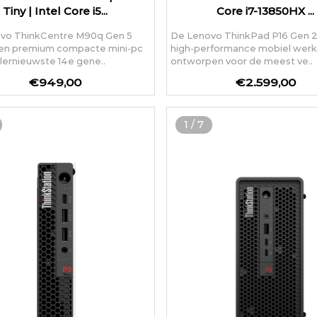
Tiny | Intel Core i5...
Core i7-13850HX ...
vo ThinkCentre M90q Gen 5
De Lenovo ThinkPad P16 Gen 2
 een premium compacte mini-pc
high-performance mobiel werks
llernieuwste 14e gene..
ontworpen voor de meest ve..
€949,00
€2.599,00
1
/
7