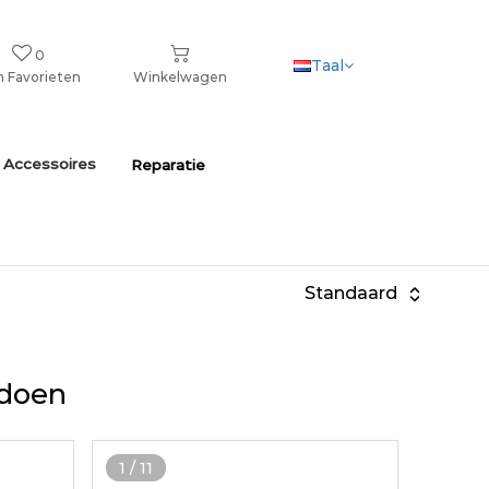
0
Taal
n Favorieten
Winkelwagen
 Accessoires
Reparatie
Standaard
ldoen
1
/
11