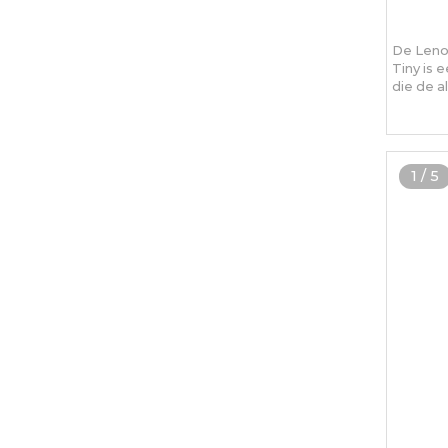
De Leno
Tiny is
die de a
1
/
5