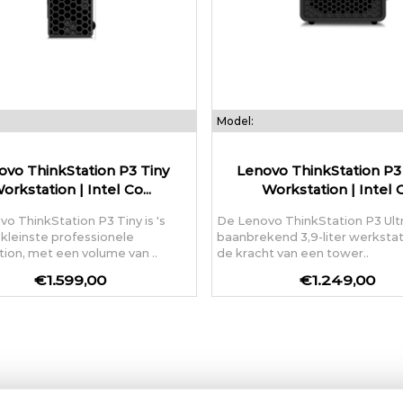
Model:
ovo ThinkStation P3 Tiny
Lenovo ThinkStation P3 
orkstation | Intel Co...
Workstation | Intel C.
o ThinkStation P3 Tiny is 's
De Lenovo ThinkStation P3 Ultr
kleinste professionele
baanbrekend 3,9-liter werkstat
ion, met een volume van ..
de kracht van een tower..
€1.599,00
€1.249,00