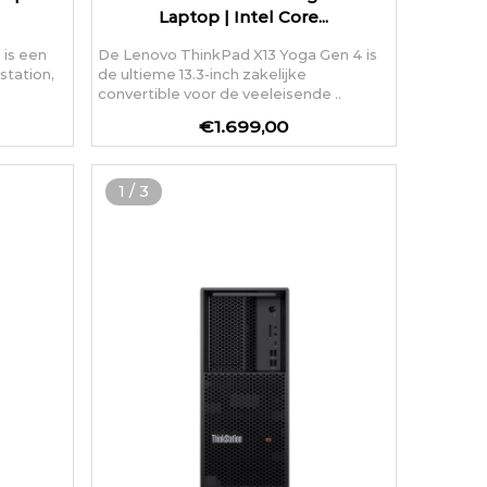
Laptop | Intel Core...
 is een
De Lenovo ThinkPad X13 Yoga Gen 4 is
tation,
de ultieme 13.3-inch zakelijke
convertible voor de veeleisende ..
€1.699,00
1
/
3