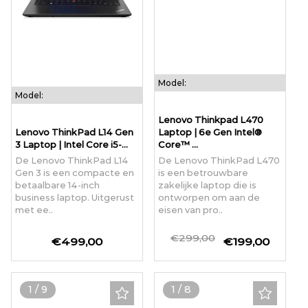
Model:
Model:
Lenovo Thinkpad L470
Lenovo ThinkPad L14 Gen
Laptop | 6e Gen Intel®
3 Laptop | Intel Core i5-...
Core™ ...
De Lenovo ThinkPad L14
De Lenovo ThinkPad L470
Gen 3 is een compacte en
is een betrouwbare
betaalbare 14-inch
zakelijke laptop die is
business laptop. Uitgerust
ontworpen om aan de
met ee..
eisen van pro..
€299,00
€499,00
€199,00
1
/
9
1
/
8