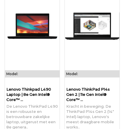
Model:
Model:
Lenovo Thinkpad L490
Lenovo ThinkPad P14s
Laptop | 8e Gen Intel®
Gen 2 | 11e Gen Intel®
Core™ ...
Core™ ...
De Lenovo ThinkPad L490
Kracht in beweging. De
is een robuuste en
ThinkPad P14s Gen 2 (14"
betrouwbare zakelijke
Intel)-laptop, Lenovo's
laptop, uitgerust met een
meest draagbare mobile
8e genera..
works..