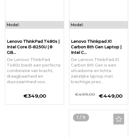
Model:
Model:
Lenovo ThinkPad T480s |
Lenovo Thinkpad X1
Intel Core i5-8250U | 8
Carbon 8th Gen Laptop |
GB...
Intel C...
De Lenovo ThinkPad
De Lenovo ThinkPad X1
T480s biedt een perfecte
Carbon 8th Gen is een
combinatie van kracht,
ultradunne en lichte
draagbaarheid en
zakelijke laptop met
duurzaamheid voo..
krachtige pres..
€499,00
€349,00
€449,00
1
/
9