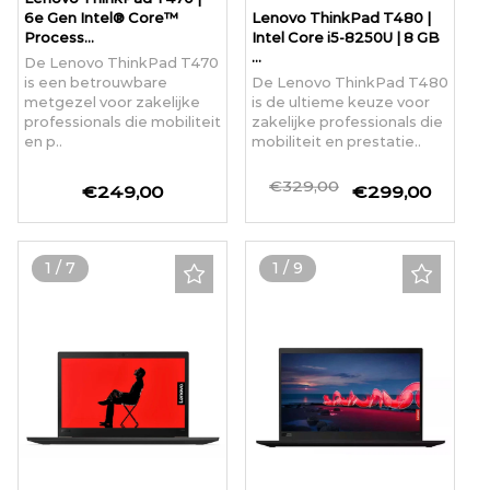
6e Gen Intel® Core™
Lenovo ThinkPad T480 |
Process...
Intel Core i5-8250U | 8 GB
...
De Lenovo ThinkPad T470
is een betrouwbare
De Lenovo ThinkPad T480
metgezel voor zakelijke
is de ultieme keuze voor
professionals die mobiliteit
zakelijke professionals die
en p..
mobiliteit en prestatie..
€329,00
€249,00
€299,00
1
/
7
1
/
9