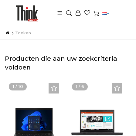
Zoeken
Producten die aan uw zoekcriteria
voldoen
1
/
10
1
/
6