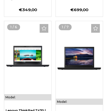
€349,00
€699,00
1
/
6
1
/
7
Model:
Model:
Lenovo ThinkPad T470 |