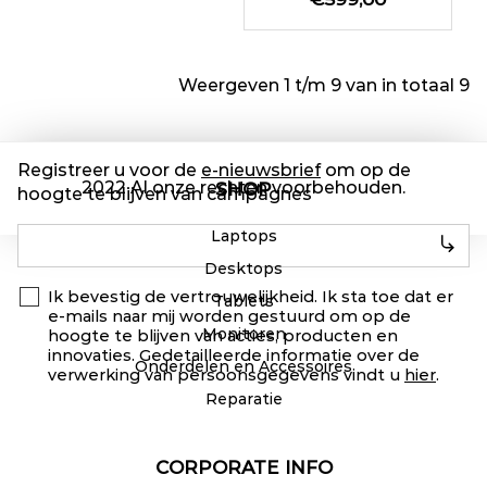
Weergeven 1 t/m 9 van in totaal 9
Registreer u voor de
e-nieuwsbrief
om op de
2022 Al onze rechten voorbehouden.
SHOP
hoogte te blijven van campagnes
Laptops
Desktops
Ik bevestig de vertrouwelijkheid. Ik sta toe dat er
Tablets
e-mails naar mij worden gestuurd om op de
Monitoren
hoogte te blijven van acties, producten en
innovaties. Gedetailleerde informatie over de
Onderdelen en Accessoires
verwerking van persoonsgegevens vindt u
hier
.
Reparatie
CORPORATE INFO